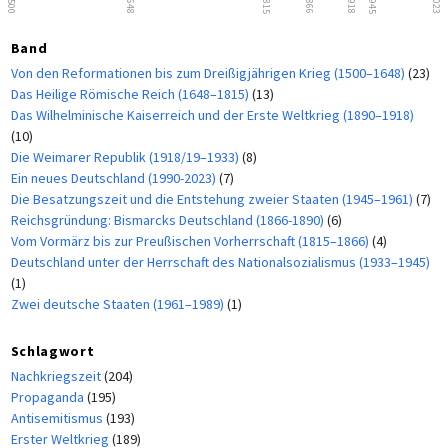
1500
1648
1815
1866
1918
1945
2023
Band
Von den Reformationen bis zum Dreißigjährigen Krieg (1500–1648)
(23)
Das Heilige Römische Reich (1648–1815)
(13)
Das Wilhelminische Kaiserreich und der Erste Weltkrieg (1890–1918)
(10)
Die Weimarer Republik (1918/19–1933)
(8)
Ein neues Deutschland (1990-2023)
(7)
Die Besatzungszeit und die Entstehung zweier Staaten (1945–1961)
(7)
Reichsgründung: Bismarcks Deutschland (1866-1890)
(6)
Vom Vormärz bis zur Preußischen Vorherrschaft (1815–1866)
(4)
Deutschland unter der Herrschaft des Nationalsozialismus (1933–1945)
(1)
Zwei deutsche Staaten (1961–1989)
(1)
Schlagwort
Nachkriegszeit
(204)
Propaganda
(195)
Antisemitismus
(193)
Erster Weltkrieg
(189)