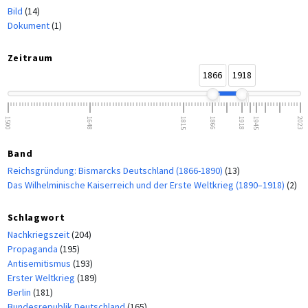
Bild
(14)
Dokument
(1)
Zeitraum
1866
1918
1500
1648
1815
1866
1918
1945
2023
Band
Reichsgründung: Bismarcks Deutschland (1866-1890)
(13)
Das Wilhelminische Kaiserreich und der Erste Weltkrieg (1890–1918)
(2)
Schlagwort
Nachkriegszeit
(204)
Propaganda
(195)
Antisemitismus
(193)
Erster Weltkrieg
(189)
Berlin
(181)
Bundesrepublik Deutschland
(165)