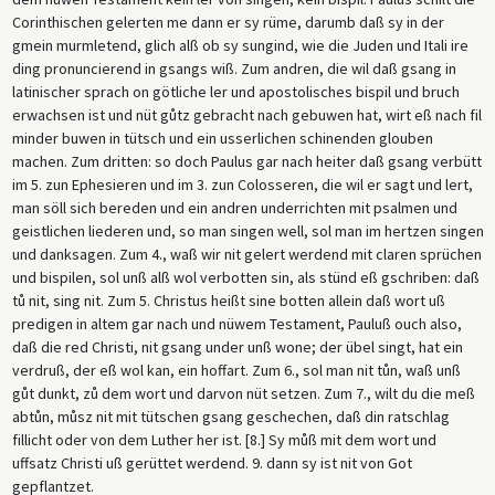
Corinthischen gelerten me dann er sy rüme, darumb daß sy in der
gmein murmletend, glich alß ob sy sungind, wie die Juden und Itali ire
ding pronuncierend in gsangs wiß. Zum andren, die wil daß gsang in
latinischer sprach on götliche ler und apostolisches bispil und bruch
erwachsen ist und nüt gůtz gebracht nach gebuwen hat, wirt eß nach fil
minder buwen in tütsch und ein usserlichen schinenden glouben
machen. Zum dritten: so doch Paulus gar nach heiter daß gsang verbütt
im 5. zun Ephesieren und im 3. zun Colosseren, die wil er sagt und lert,
man söll sich bereden und ein andren underrichten mit psalmen und
geistlichen liederen und, so man singen well, sol man im hertzen singen
und danksagen. Zum 4., waß wir nit gelert werdend mit claren sprüchen
und bispilen, sol unß alß wol verbotten sin, als stünd eß gschriben: daß
tů nit, sing nit. Zum 5. Christus heißt sine botten allein daß wort uß
predigen in altem gar nach und nüwem Testament, Pauluß ouch also,
daß die red Christi, nit gsang under unß wone; der übel singt, hat ein
verdruß, der eß wol kan, ein hoffart. Zum 6., sol man nit tůn, waß unß
gůt dunkt, zů dem wort und darvon nüt setzen. Zum 7., wilt du die meß
abtůn, můsz nit mit tütschen gsang geschechen, daß din ratschlag
fillicht oder von dem Luther her ist. [8.] Sy můß mit dem wort und
uffsatz Christi uß gerüttet werdend. 9. dann sy ist nit von Got
gepflantzet.