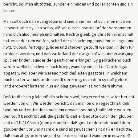
bericht, sol man nit tötten, sunder ein heiden und zoller achten und sin
lassen.
Man soll ouch daß evangelium und sine annemer nit schirmen mit dem
schwert oder sy sich selbs, alß wir durch unseren brůder vernommen
hand dich also meinen und halten. Rechte gleubige Christen sind schaff
mitten under den wölfen, schaff der schlachtung, müssend in angst und
nott, trübsal, ferfolgung, liden und sterben getoufft werden, in dem für
probiert werden, und daß vatterland der ewigen růw nit mit erwürgung
liplicher finden, sunder der geistlichen erlangen. Sy gebruchend ouch
weder weltlichs schwert nach krieg, wann by inen ist daß tötten gar
abgetan, wol aber wir werend noch deß alten gsatztes, in welchem
ouch (so fer wir unß bedenkend) der krieg, nach dem sy daß gelobt
land eroberet hattend, nun ein plag gewesen ist. Von dem nit me.
Deß touffs halb gfalt unß din schriben wol, begerend ouch witer bericht
werden von dir. Wir werden bericht, daß man on die regel Christi deß
bindens und entbindens ouch ein erwachsner nit gtoufft solte werden.
Den touff beschribt unß die gschrift, daß er bedütte durch den glouben
und daß blůt Christi (dem getoufften daß gmüt enderendem und dem
gloubenden vor und nach) die sünd abgewäschen sin; daß er bedütte,
daß man abgstorben sie und sölle der sünd und wandlen in nüwe deß