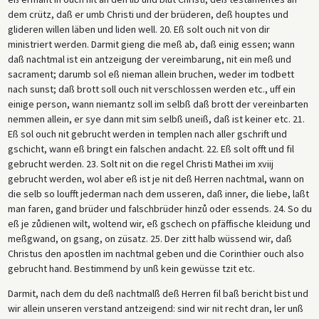
dem crütz, daß er umb Christi und der brüderen, deß houptes und
glideren willen läben und liden well. 20. Eß solt ouch nit von dir
ministriert werden. Darmit gieng die meß ab, daß einig essen; wann
daß nachtmal ist ein antzeigung der vereimbarung, nit ein meß und
sacrament; darumb sol eß nieman allein bruchen, weder im todbett
nach sunst; daß brott soll ouch nit verschlossen werden etc., uff ein
einige person, wann niemantz soll im selbß daß brott der vereinbarten
nemmen allein, er sye dann mit sim selbß uneiß, daß ist keiner etc. 21.
Eß sol ouch nit gebrucht werden in templen nach aller gschrift und
gschicht, wann eß bringt ein falschen andacht. 22. Eß solt offt und fil
gebrucht werden. 23. Solt nit on die regel Christi Mathei im xviij
gebrucht werden, wol aber eß ist je nit deß Herren nachtmal, wann on
die selb so loufft jederman nach dem usseren, daß inner, die liebe, laßt
man faren, gand brüder und falschbrüder hinzů oder essends. 24. So du
eß je zůdienen wilt, woltend wir, eß gschech on pfäffische kleidung und
meßgwand, on gsang, on züsatz. 25. Der zitt halb wüssend wir, daß
Christus den apostlen im nachtmal geben und die Corinthier ouch also
gebrucht hand. Bestimmend by unß kein gewüsse tzit etc.
Darmit, nach dem du deß nachtmalß deß Herren fil baß bericht bist und
wir allein unseren verstand antzeigend: sind wir nit recht dran, ler unß