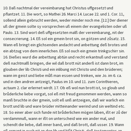
10. Daß nachtmal der vereimbarung hat Christus uffgesetzt und
pflantzet. 11. Die wort, so Mathei 26. Marci 14. Lucae 22. und 1. Cor. 11,
sollend allein gebrucht werden, weder minder noch me. [12.] Der diener
uß der gmein solte sy vorsprechen uß einem der evangelisten oder uß
Paulo. 13. Sind wort deß uffgesetzten malß der vereimbarung, nit der
consecrierung. 14. Eß sol ein gmein brot sin, on götzen und zůsatz. 15.
Wann eß bringt ein glichsenden andacht und anbettung deß brotes und
ein abtzug von dem innerlichen. Eß sol ouch ein gmein trinkgschirr sin.
16. Dießes wurd die anbettung abtün und recht erkantnuß und verstand
deß nachtmalß bringen, die wil daß brott nüt anderß ist dann brot, im
glouben der lib Christi und ein inlibung mit Christo und den brüderen;
wann im geist und liebe můß man essen und trinken, wie Jo. im 6. ca.
und in den andren antzeigt, Paulus im 10. und 11. zum Corinthieren,
actuum 2. clar erlernet wirdt. 17. Ob eß wol nun brott ist, so gloub und
brůderliche liebe vorgat, sol eß mit freud genommen werden, wann so
manß bruchte in der gmein, solt eß unß antzeigen, daß wir warlich ein
brott und lib und ware brüder mitteinander werind und sin weltind etc.
18. So einer aber sich funde nit brůderlichen mögen läben, ißt er zů der
verdammnuß, wann er ißt on unterscheid wie ein ander mal, und
schendt die liebe, daß inner band, und daß brott, daß usser. 19. Wann
eß ermant in ouch nit an den lib und blůt Christi, deß testamentes an