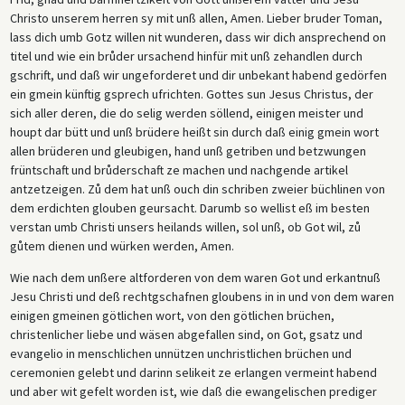
Christo unserem herren sy mit unß allen, Amen. Lieber bruder Toman,
lass dich umb Gotz willen nit wunderen, dass wir dich ansprechend on
titel und wie ein brůder ursachend hinfür mit unß zehandlen durch
gschrift, und daß wir ungeforderet und dir unbekant habend gedörfen
ein gmein künftig gsprech ufrichten. Gottes sun Jesus Christus, der
sich aller deren, die do selig werden söllend, einigen meister und
houpt dar bütt und unß brüdere heißt sin durch daß einig gmein wort
allen brüderen und gleubigen, hand unß getriben und betzwungen
früntschaft und brůderschaft ze machen und nachgende artikel
antzetzeigen. Zů dem hat unß ouch din schriben zweier büchlinen von
dem erdichten glouben geursacht. Darumb so wellist eß im besten
verstan umb Christi unsers heilands willen, sol unß, ob Got wil, zů
gůtem dienen und würken werden, Amen.
Wie nach dem unßere altforderen von dem waren Got und erkantnuß
Jesu Christi und deß rechtgschafnen gloubens in in und von dem waren
einigen gmeinen götlichen wort, von den götlichen brüchen,
christenlicher liebe und wäsen abgefallen sind, on Got, gsatz und
evangelio in menschlichen unnützen unchristlichen brüchen und
ceremonien gelebt und darinn selikeit ze erlangen vermeint habend
und aber wit gefelt worden ist, wie daß die ewangelischen prediger