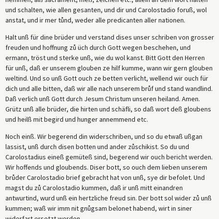
und schalten, wie allen gesanten, und dir und Carolostadio foruß, wol
anstat, und ir mer tůnd, weder alle predicanten aller nationen.
Halt unß für dine brüder und verstand dises unser schriben von grosser
freuden und hoffnung zů üch durch Gott wegen beschehen, und
ermann, tröst und sterke unß, wie du wol kanst. Bitt Gott den Herren
für unß, daß er unserem glouben ze hilf kumme, wann wir gern glouben
weltind. Und so unß Gott ouch ze betten verlicht, wellend wir ouch für
dich und alle bitten, daß wir alle nach unserem brůf und stand wandlind.
Daß verlich unß Gott durch Jesum Christum unseren heiland. Amen.
Grütz unß alle brüder, die hirten und schäfli, so daß wort deß gloubens
und heilß mit begird und hunger annemmend etc.
Noch einß. Wir begerend din widerschriben, und so du etwaß ußgan
lassist, unß durch disen botten und ander zůschikist. So du und
Carolostadius eineß gemüteß sind, begerend wir ouch bericht werden.
Wir hoffends und gloubends. Diser bott, so ouch dem lieben unserem
brůder Carolostadio brief gebracht hat von unß, sye dir befolet. Und
magst du zů Carolostadio kummen, daß ir unß mitt einandren
antwurtind, wurd unß ein hertzliche freud sin. Der bott sol wider zů unß
kummen; waß wir imm nit gnůgsam belonet habend, wirt in siner
widerfart ersetzt werden.