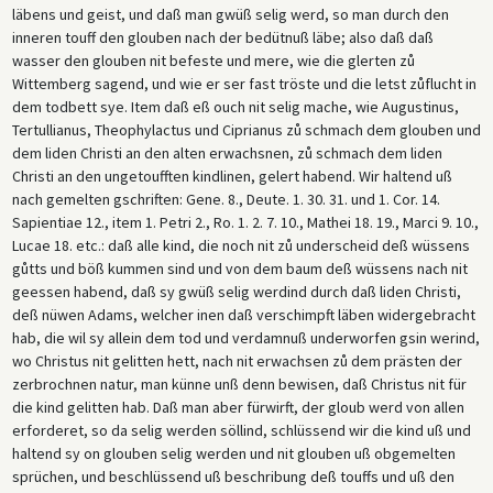
läbens und geist, und daß man gwüß selig werd, so man durch den
inneren touff den glouben nach der bedütnuß läbe; also daß daß
wasser den glouben nit befeste und mere, wie die glerten zů
Wittemberg sagend, und wie er ser fast tröste und die letst zůflucht in
dem todbett sye. Item daß eß ouch nit selig mache, wie Augustinus,
Tertullianus, Theophylactus und Ciprianus zů schmach dem glouben und
dem liden Christi an den alten erwachsnen, zů schmach dem liden
Christi an den ungetoufften kindlinen, gelert habend. Wir haltend uß
nach gemelten gschriften: Gene. 8., Deute. 1. 30. 31. und 1. Cor. 14.
Sapientiae 12., item 1. Petri 2., Ro. 1. 2. 7. 10., Mathei 18. 19., Marci 9. 10.,
Lucae 18. etc.: daß alle kind, die noch nit zů underscheid deß wüssens
gůtts und böß kummen sind und von dem baum deß wüssens nach nit
geessen habend, daß sy gwüß selig werdind durch daß liden Christi,
deß nüwen Adams, welcher inen daß verschimpft läben widergebracht
hab, die wil sy allein dem tod und verdamnuß underworfen gsin werind,
wo Christus nit gelitten hett, nach nit erwachsen zů dem prästen der
zerbrochnen natur, man künne unß denn bewisen, daß Christus nit für
die kind gelitten hab. Daß man aber fürwirft, der gloub werd von allen
erforderet, so da selig werden söllind, schlüssend wir die kind uß und
haltend sy on glouben selig werden und nit glouben uß obgemelten
sprüchen, und beschlüssend uß beschribung deß touffs und uß den