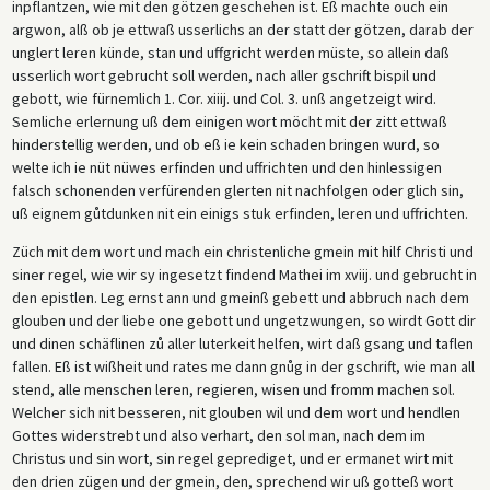
inpflantzen, wie mit den götzen geschehen ist. Eß machte ouch ein
argwon, alß ob je ettwaß usserlichs an der statt der götzen, darab der
unglert leren künde, stan und uffgricht werden müste, so allein daß
usserlich wort gebrucht soll werden, nach aller gschrift bispil und
gebott, wie fürnemlich 1. Cor. xiiij. und Col. 3. unß angetzeigt wird.
Semliche erlernung uß dem einigen wort möcht mit der zitt ettwaß
hinderstellig werden, und ob eß ie kein schaden bringen wurd, so
welte ich ie nüt nüwes erfinden und uffrichten und den hinlessigen
falsch schonenden verfürenden glerten nit nachfolgen oder glich sin,
uß eignem gůtdunken nit ein einigs stuk erfinden, leren und uffrichten.
Züch mit dem wort und mach ein christenliche gmein mit hilf Christi und
siner regel, wie wir sy ingesetzt findend Mathei im xviij. und gebrucht in
den epistlen. Leg ernst ann und gmeinß gebett und abbruch nach dem
glouben und der liebe one gebott und ungetzwungen, so wirdt Gott dir
und dinen schäflinen zů aller luterkeit helfen, wirt daß gsang und taflen
fallen. Eß ist wißheit und rates me dann gnůg in der gschrift, wie man all
stend, alle menschen leren, regieren, wisen und fromm machen sol.
Welcher sich nit besseren, nit glouben wil und dem wort und hendlen
Gottes widerstrebt und also verhart, den sol man, nach dem im
Christus und sin wort, sin regel geprediget, und er ermanet wirt mit
den drien zügen und der gmein, den, sprechend wir uß gotteß wort