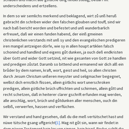
underscheidens und ertzellens.
In dem so wir semlichs merkend und beklagend, wirt zů unß heruß
gebracht din schriben wider den falschen glouben und touff, sind wir
nach baß bericht worden und befestet und unß wunderbarlich
erfreuwt, daß wir einen funden habend, der einß gmeinen
christenlichen verstands mit unß sy und den evangelischen predigeren
iren mangel antzeigen dörfe, wie sy in allen houpt artiklen falsch
schonind und handlind und eigens gůt dunken, ja ouch deß endkristen
über Gott und wider Gott setzind, nit wie gesanten von Gott ze handlen
und predigen zůstat. Darumb so bittend und ermanend wir dich alß ein
brůder by dem namen, kraft, wort, geist und heil, so allen christen
durch Jesum Christum unßeren meyster und seligmacher begegnet,
wellist dich ernstlich flissen, allein götlichs wort unerschroken
predigen, allein götliche brüch uffrichten und schirmen, allein gůtt und
recht schetzen, daß in heiterer clarer gschrift erfunden mag werden,
alle anschläg, wort, brüch und gůtdunken aller menschen, ouch din
selbß, verwerfen, hassen und verflüchen.
Wir verstand und hand gesehen, daß du die meß vertütschet hast und
nüwe tütsche gsang uffgericht
[1]
. Mag nit gůt sin, wann wir findet in
dem nüwen Testament kein ler von singen, kein bispil. Paulus schilt die