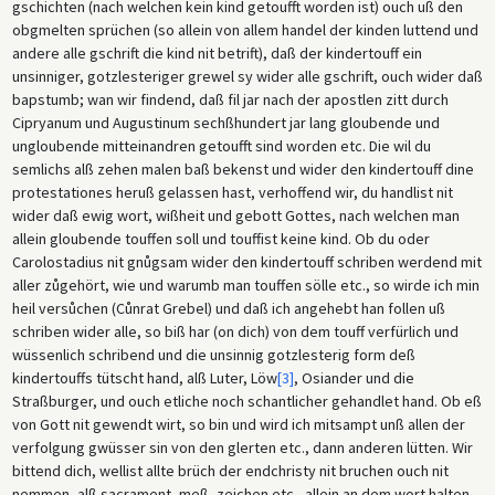
gschichten (nach welchen kein kind getoufft worden ist) ouch uß den
obgmelten sprüchen (so allein von allem handel der kinden luttend und
andere alle gschrift die kind nit betrift), daß der kindertouff ein
unsinniger, gotzlesteriger grewel sy wider alle gschrift, ouch wider daß
bapstumb; wan wir findend, daß fil jar nach der apostlen zitt durch
Cipryanum und Augustinum sechßhundert jar lang gloubende und
ungloubende mitteinandren getoufft sind worden etc. Die wil du
semlichs alß zehen malen baß bekenst und wider den kindertouff dine
protestationes heruß gelassen hast, verhoffend wir, du handlist nit
wider daß ewig wort, wißheit und gebott Gottes, nach welchen man
allein gloubende touffen soll und touffist keine kind. Ob du oder
Carolostadius nit gnůgsam wider den kindertouff schriben werdend mit
aller zůgehört, wie und warumb man touffen sölle etc., so wirde ich min
heil versůchen (Cůnrat Grebel) und daß ich angehebt han follen uß
schriben wider alle, so biß har (on dich) von dem touff verfürlich und
wüssenlich schribend und die unsinnig gotzlesterig form deß
kindertouffs tütscht hand, alß Luter, Löw
[3]
, Osiander und die
Straßburger, und ouch etliche noch schantlicher gehandlet hand. Ob eß
von Gott nit gewendt wirt, so bin und wird ich mitsampt unß allen der
verfolgung gwüsser sin von den glerten etc., dann anderen lütten. Wir
bittend dich, wellist allte brüch der endchristy nit bruchen ouch nit
nemmen, alß sacrament, meß, zeichen etc., allein an dem wort halten