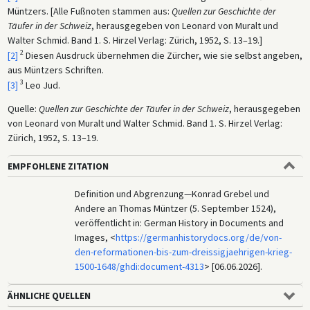
Müntzers. [Alle Fußnoten stammen aus:
Quellen zur Geschichte der
Täufer in der Schweiz
, herausgegeben von Leonard von Muralt und
Walter Schmid. Band 1. S. Hirzel Verlag: Zürich, 1952, S. 13–19.]
2
[2]
Diesen Ausdruck übernehmen die Zürcher, wie sie selbst angeben,
aus Müntzers Schriften.
3
[3]
Leo Jud.
Quelle:
Quellen zur Geschichte der Täufer in der Schweiz
, herausgegeben
von Leonard von Muralt und Walter Schmid. Band 1. S. Hirzel Verlag:
Zürich, 1952, S. 13–19.
EMPFOHLENE ZITATION
Definition und Abgrenzung—Konrad Grebel und
Andere an Thomas Müntzer (5. September 1524),
veröffentlicht in: German History in Documents and
Images, <
https://germanhistorydocs.org/de/von-
den-reformationen-bis-zum-dreissigjaehrigen-krieg-
1500-1648/ghdi:document-4313
> [06.06.2026].
ÄHNLICHE QUELLEN