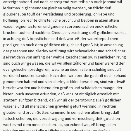
antzeigt habend und noch antzeigend zum teil: also ouch jetzund wil
iederman in glichsendem glauben selig werden, on frücht deß
gloubens, on touff der versůchung und probierung, on liebe und
hoffnung, on rechte christenliche brüch, und beliben in allem altem
wäsen eigner lasteren und gmeinen ceremonischen endkristlichen
brüchen touff und nachtmal Christi, in verachtung deß götlichen worts,
in achtung deß bepstlichen und deß worteß der widerbepstlichen
prediger, so ouch dem götlichen nit glich und gmeß ist; in ansechung
der personen und allerley verfürung wirt schwarlicher und schädlicher
geirret dann von anfang der welt ie geschechen sy. In semlicher irrung
sind ouch wir gewäsen, die wil wir allein zůhörer und läser warend der
evangelischen predigeren, welche an disem allem schuldig sind, uß
verdienst unserer sünden. Nach dem wir aber die gschrift ouch zehand
genommen habend und von allerley artiklen besechen, sind wir etwaß
bericht worden und habend den großen und schädlichen mangel der
hirten, ouch unseren erfunden, daß wir Got nit täglich ernstlich mit
stettem sünftzen bittend, daß wir uß der zerstörung alleß götlichen
wäsens und uß menschlichen grewlen gefürt werdind, in rechten
glouben und brüch Gottes kummind. In semlichem allem bringt daß
faltsch schonen, die verschwigung und vermischung deß götlichen
wortes mit dem menschlichen. Ja, sprechend wir, eß bringt allen
schaden und macht alle götliche ding hinderstellig, bedarf nit