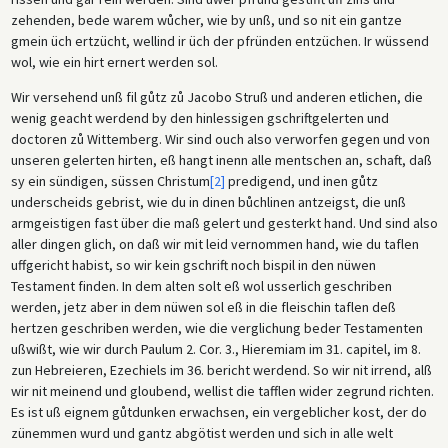
zehenden, bede warem wůcher, wie by unß, und so nit ein gantze
gmein üch ertzücht, wellind ir üch der pfründen entzüchen. Ir wüssend
wol, wie ein hirt ernert werden sol.
Wir versehend unß fil gůtz zů Jacobo Struß und anderen etlichen, die
wenig geacht werdend by den hinlessigen gschriftgelerten und
doctoren zů Wittemberg. Wir sind ouch also verworfen gegen und von
unseren gelerten hirten, eß hangt inenn alle mentschen an, schaft, daß
sy ein sündigen, süssen Christum
[2]
predigend, und inen gůtz
underscheids gebrist, wie du in dinen bůchlinen antzeigst, die unß
armgeistigen fast über die maß gelert und gesterkt hand. Und sind also
aller dingen glich, on daß wir mit leid vernommen hand, wie du taflen
uffgericht habist, so wir kein gschrift noch bispil in den nüwen
Testament finden. In dem alten solt eß wol usserlich geschriben
werden, jetz aber in dem nüwen sol eß in die fleischin taflen deß
hertzen geschriben werden, wie die verglichung beder Testamenten
ußwißt, wie wir durch Paulum 2. Cor. 3., Hieremiam im 31. capitel, im 8.
zun Hebreieren, Ezechiels im 36. bericht werdend. So wir nit irrend, alß
wir nit meinend und gloubend, wellist die tafflen wider zegrund richten.
Es ist uß eignem gůtdunken erwachsen, ein vergeblicher kost, der do
zünemmen wurd und gantz abgötist werden und sich in alle welt