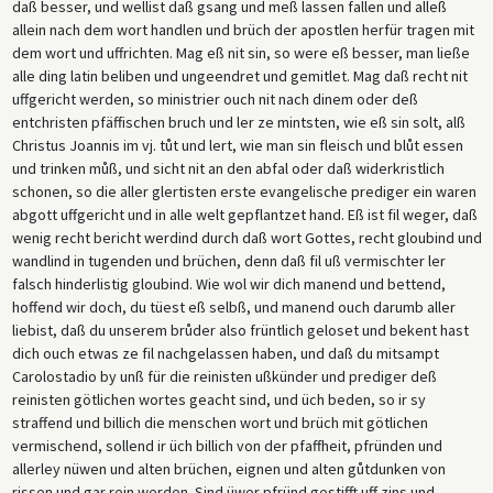
daß besser, und wellist daß gsang und meß lassen fallen und alleß
allein nach dem wort handlen und brüch der apostlen herfür tragen mit
dem wort und uffrichten. Mag eß nit sin, so were eß besser, man ließe
alle ding latin beliben und ungeendret und gemitlet. Mag daß recht nit
uffgericht werden, so ministrier ouch nit nach dinem oder deß
entchristen pfäffischen bruch und ler ze mintsten, wie eß sin solt, alß
Christus Joannis im vj. tůt und lert, wie man sin fleisch und blůt essen
und trinken můß, und sicht nit an den abfal oder daß widerkristlich
schonen, so die aller glertisten erste evangelische prediger ein waren
abgott uffgericht und in alle welt gepflantzet hand. Eß ist fil weger, daß
wenig recht bericht werdind durch daß wort Gottes, recht gloubind und
wandlind in tugenden und brüchen, denn daß fil uß vermischter ler
falsch hinderlistig gloubind. Wie wol wir dich manend und bettend,
hoffend wir doch, du tüest eß selbß, und manend ouch darumb aller
liebist, daß du unserem brůder also früntlich geloset und bekent hast
dich ouch etwas ze fil nachgelassen haben, und daß du mitsampt
Carolostadio by unß für die reinisten ußkünder und prediger deß
reinisten götlichen wortes geacht sind, und üch beden, so ir sy
straffend und billich die menschen wort und brüch mit götlichen
vermischend, sollend ir üch billich von der pfaffheit, pfründen und
allerley nüwen und alten brüchen, eignen und alten gůtdunken von
rissen und gar rein werden. Sind üwer pfründ gestifft uff zins und