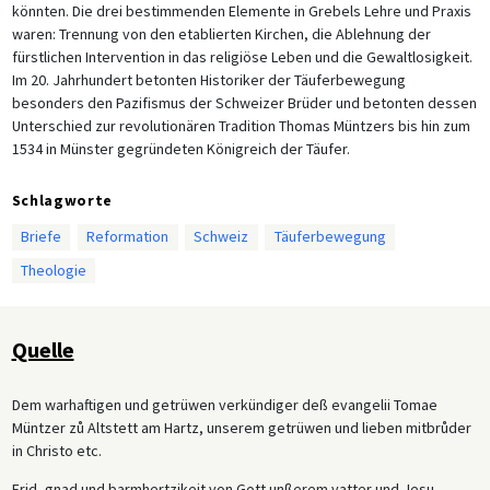
könnten. Die drei bestimmenden Elemente in Grebels Lehre und Praxis
waren: Trennung von den etablierten Kirchen, die Ablehnung der
fürstlichen Intervention in das religiöse Leben und die Gewaltlosigkeit.
Im 20. Jahrhundert betonten Historiker der Täuferbewegung
besonders den Pazifismus der Schweizer Brüder und betonten dessen
Unterschied zur revolutionären Tradition Thomas Müntzers bis hin zum
1534 in Münster gegründeten Königreich der Täufer.
Schlagworte
Briefe
Reformation
Schweiz
Täuferbewegung
Theologie
Quelle
Dem warhaftigen und getrüwen verkündiger deß evangelii Tomae
Müntzer zů Altstett am Hartz, unserem getrüwen und lieben mitbrůder
in Christo etc.
Frid, gnad und barmhertzikeit von Gott unßerem vatter und Jesu