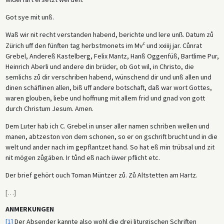
Got sye mit unß.
Waß wir nit recht verstanden habend, berichte und lere unß. Datum zů
c
Zürich uff den fünften tag herbstmonets im Mv
und xxiiij jar. Cůnrat
Grebel, Andereß Kastelberg, Felix Mantz, Hanß Oggenfüß, Bartlime Pur,
Heinrich Aberli und andere din brüder, ob Got wil, in Christo, die
semlichs zů dir verschriben habend, wünschend dir und unß allen und
dinen schäflinen allen, biß uff andere botschaft, daß war wort Gottes,
waren glouben, liebe und hoffnung mit allem frid und gnad von gott
durch Christum Jesum. Amen.
Dem Luter hab ich C. Grebel in unser aller namen schriben wellen und
manen, abtzeston von dem schonen, so er on gschrift brucht und in die
welt und ander nach im gepflantzet hand. So hat eß min trübsal und zit
nit mögen zůgäben. Ir tůnd eß nach üwer pflicht etc.
Der brief gehört ouch Toman Müntzer zů. Zů Altstetten am Hartz.
[
…
]
ANMERKUNGEN
[1]
Der Absender kannte also wohl die drei liturgischen Schriften