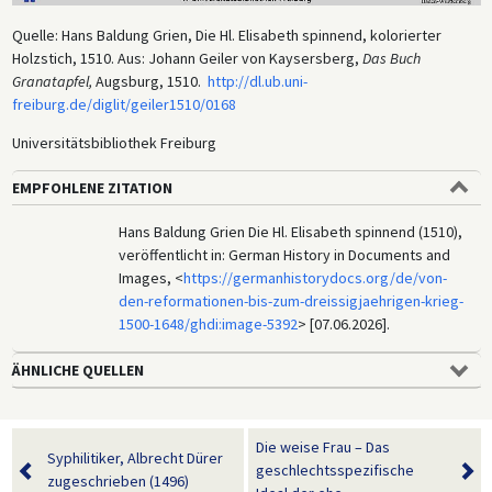
Quelle: Hans Baldung Grien, Die Hl. Elisabeth spinnend, kolorierter
Holzstich, 1510. Aus: Johann Geiler von Kaysersberg,
Das Buch
Granatapfel,
Augsburg, 1510.
http://dl.ub.uni-
freiburg.de/diglit/geiler1510/0168
Universitätsbibliothek Freiburg
EMPFOHLENE ZITATION
Hans Baldung Grien Die Hl. Elisabeth spinnend (1510),
veröffentlicht in: German History in Documents and
Images, <
https://germanhistorydocs.org/de/von-
den-reformationen-bis-zum-dreissigjaehrigen-krieg-
1500-1648/ghdi:image-5392
> [07.06.2026].
ÄHNLICHE QUELLEN
Die weise Frau – Das
Syphilitiker, Albrecht Dürer
geschlechtsspezifische
zugeschrieben (1496)