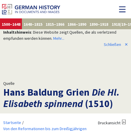
1500–1648
1648–1815
1815–1866
1866–1890
1890–1918
1918/19–1
Inhaltshinweis
: Diese Website zeigt Quellen, die als verletzend
empfunden werden können.
Mehr...
Schließen
✕
Quelle
Hans Baldung Grien
Die Hl.
Elisabeth spinnend
(1510)
Startseite
Druckansicht
Von den Reformationen bis zum Dreißigjährigen