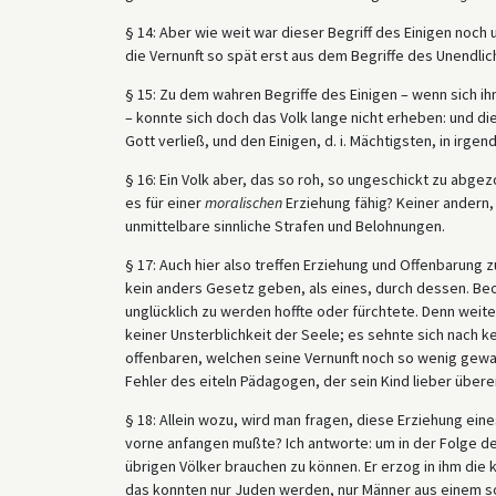
§ 14: Aber wie weit war dieser Begriff des Einigen noc
die Vernunft so spät erst aus dem Begriffe des Unendlich
§ 15: Zu dem wahren Begriffe des Einigen – wenn sich 
– konnte sich doch das Volk lange nicht erheben: und di
Gott verließ, und den Einigen, d. i. Mächtigsten, in irg
§ 16: Ein Volk aber, das so roh, so ungeschickt zu abge
es für einer
moralischen
Erziehung fähig? Keiner andern, 
unmittelbare sinnliche Strafen und Belohnungen.
§ 17: Auch hier also treffen Erziehung und Offenbarung
kein anders Gesetz geben, als eines, durch dessen. Be
unglücklich zu werden hoffte oder fürchtete. Denn weite
keiner Unsterblichkeit der Seele; es sehnte sich nach k
offenbaren, welchen seine Vernunft noch so wenig gewa
Fehler des eiteln Pädagogen, der sein Kind lieber übereil
§ 18: Allein wozu, wird man fragen, diese Erziehung ein
vorne anfangen mußte? Ich antworte: um in der Folge der 
übrigen Völker brauchen zu können. Er erzog in ihm di
das konnten nur Juden werden, nur Männer aus einem s