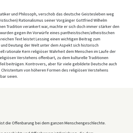
matiker und Philosoph, verschob das deutsche Geistesleben weg
istischen) Rationalismus seiner Vorgänger Gottfried Wilhelm
lichen Tradition verankert war, machte er sich doch immer stärker den
 wurden gegen ihn Vorwürfe eines pantheistischen/atheistischen
reichen Text leistet Lessing einen wichtigen Beitrag zum
 und Deutung der Welt unter dem Aspekt sich historisch
rsell rationale Kern religiöser Wahrheit dem Menschen im Laufe der
ligiösen Verstehens offenbart, zu dem kulturelle Traditionen
eil beitrügen. Kontrovers, aber für viele gebildete Deutsche auch
 Christentum von höheren Formen des religiösen Verstehens
bar seien.
, ist die Offenbarung bei dem ganzen Menschengeschlechte.