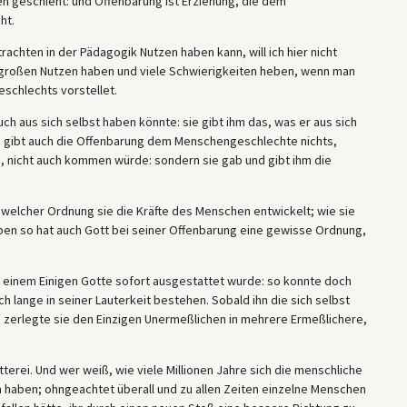
en geschieht: und Offenbarung ist Erziehung, die dem
ht.
achten in der Pädagogik Nutzen haben kann, will ich hier nicht
 großen Nutzen haben und viele Schwierigkeiten heben, wenn man
schlechts vorstellet.
ch aus sich selbst haben könnte: sie gibt ihm das, was er aus sich
so gibt auch die Offenbarung dem Menschengeschlechte nichts,
n, nicht auch kommen würde: sondern sie gab und gibt ihm die
 in welcher Ordnung sie die Kräfte des Menschen entwickelt; wie sie
ben so hat auch Gott bei seiner Offenbarung eine gewisse Ordnung,
n einem Einigen Gotte sofort ausgestattet wurde: so konnte doch
h lange in seiner Lauterkeit bestehen. Sobald ihn die sich selbst
 zerlegte sie den Einzigen Unermeßlichen in mehrere Ermeßlichere,
terei. Und wer weiß, wie viele Millionen Jahre sich die menschliche
 haben; ohngeachtet überall und zu allen Zeiten einzelne Menschen