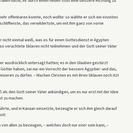
fallen hätte, ihr durch einen neuen Stoß eine bessere Richtung zu
mehr offenbaren konnte, noch wollte: so wählte er sich ein
einzelnes
hliffenste, das verwildertste, um mit ihm ganz von vorne
ar nicht einmal weiß, was es für einen Gottesdienst in Ägypten
so verachtete Sklaven nicht teilnehmen: und der Gott seiner Väter
ötter ausdrücklich untersagt hatten; es in den Glauben gestürzt
 Götter haben, sei nur ein Vorrecht der bessern Ägyptier: und das,
nisieren zu dürfen. – Machen Christen es mit ihren Sklaven noch itzt
ß als den Gott seiner Väter ankündigen, um es nur erst mit der Idee
ut zu machen.
ührte, und in Kanaan einsetzte, bezeugte er sich ihm gleich darauf
ott.
en von allen zu bezeugen, – welches doch nur
einer
sein kann, –