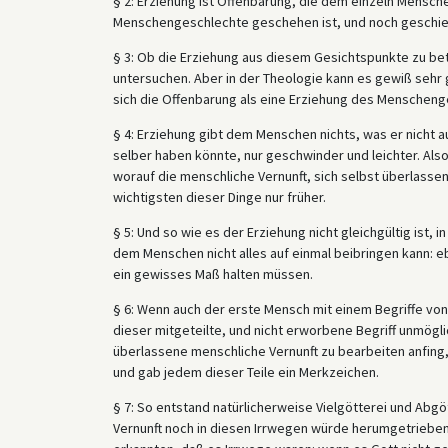
§ 2: Erziehung ist Offenbarung, die dem einzeln Mensch
Menschengeschlechte geschehen ist, und noch geschie
§ 3: Ob die Erziehung aus diesem Gesichtspunkte zu betr
untersuchen. Aber in der Theologie kann es gewiß sehr
sich die Offenbarung als eine Erziehung des Menschenge
§ 4: Erziehung gibt dem Menschen nichts, was er nicht au
selber haben könnte, nur geschwinder und leichter. Al
worauf die menschliche Vernunft, sich selbst überlasse
wichtigsten dieser Dinge nur früher.
§ 5: Und so wie es der Erziehung nicht gleichgültig ist,
dem Menschen nicht alles auf einmal beibringen kann: e
ein gewisses Maß halten müssen.
§ 6: Wenn auch der erste Mensch mit einem Begriffe vo
dieser mitgeteilte, und nicht erworbene Begriff unmöglic
überlassene menschliche Vernunft zu bearbeiten anfing,
und gab jedem dieser Teile ein Merkzeichen.
§ 7: So entstand natürlicherweise Vielgötterei und Abgöt
Vernunft noch in diesen Irrwegen würde herumgetrieben