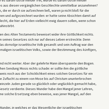
 es darum Gotte minder frei, würde es darum Gotte minder
lkes aus diesen vergänglichen Geschlechte unmittelbar anzunehmen?
 die er durch sie aufzeichnen ließ, waren ja nicht bloß für die
hen und aufgezeichnet wurden: er hatte seine Absichten damit auf
cht, die hier auf Erden vielleicht ewig dauern sollen, wenn schon
hinstirbt.
ten des Alten Testaments beweiset wider ihre Göttlichkeit nichts.
 seines Gesetzes sich nur auf dieses Leben erstreckte. Denn
das
damalige
israelitische Volk gesandt: und sein Auftrag war den
maligen israelitischen Volks, sowie der Bestimmung des
künftigen
,
d nicht weiter. Aber der gelehrte Mann überspannte den Bogen.
chen Sendung Mosis nichts schade: er sollte ihm die göttliche
is noch aus der Schicklichkeit eines solchen Gesetzes für ein
ne Zuflucht zu einem von Mose bis auf Christum ununterbrochen
inzeln Juden gerade so glücklich oder unglücklich gemacht habe,
setz verdiente. Dieses Wunder habe den Mangel jener Lehren,
ine solche Ersetzung eben beweise, was jener Mangel, auf den
under, in welches er das Wesentliche der israelitischen