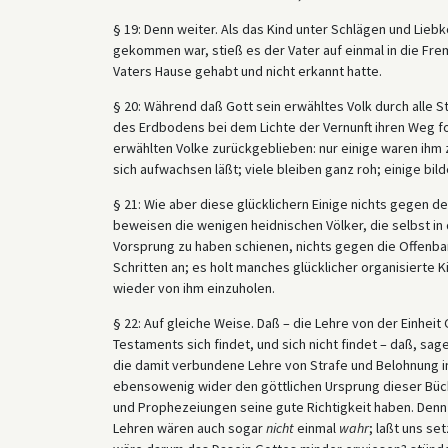
§ 19: Denn weiter. Als das Kind unter Schlägen und Li
gekommen war, stieß es der Vater auf einmal in die Frem
Vaters Hause gehabt und nicht erkannt hatte.
§ 20: Während daß Gott sein erwähltes Volk durch alle St
des Erdbodens bei dem Lichte der Vernunft ihren Weg f
erwählten Volke zurückgeblieben: nur einige waren ihm
sich aufwachsen läßt; viele bleiben ganz roh; einige bil
§ 21: Wie aber diese glücklichern Einige nichts gegen 
beweisen die wenigen heidnischen Völker, die selbst in 
Vorsprung zu haben schienen, nichts gegen die Offenbar
Schritten an; es holt manches glücklicher organisierte Ki
wieder von ihm einzuholen.
§ 22: Auf gleiche Weise. Daß – die Lehre von der Einhei
Testaments sich findet, und sich nicht findet – daß, sag
die damit verbundene Lehre von Strafe und Belohnung in
ebensowenig wider den göttlichen Ursprung dieser Büc
und Prophezeiungen seine gute Richtigkeit haben. Denn l
Lehren wären auch sogar
nicht
einmal
wahr
; laßt uns se