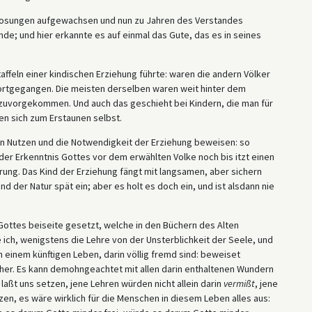
ebkosungen aufgewachsen und nun zu Jahren des Verstandes
de; und hier erkannte es auf einmal das Gute, das es in seines
affeln einer kindischen Erziehung führte: waren die andern Völker
ortgegangen. Die meisten derselben waren weit hinter dem
 zuvorgekommen. Und auch das geschieht bei Kindern, die man für
den sich zum Erstaunen selbst.
den Nutzen und die Notwendigkeit der Erziehung beweisen: so
der Erkenntnis Gottes vor dem erwählten Volke noch bis itzt einen
ung. Das Kind der Erziehung fängt mit langsamen, aber sichern
nd der Natur spät ein; aber es holt es doch ein, und ist alsdann nie
t Gottes beiseite gesetzt, welche in den Büchern des Alten
e ich, wenigstens die Lehre von der Unsterblichkeit der Seele, und
 einem künftigen Leben, darin völlig fremd sind: beweiset
her. Es kann demohngeachtet mit allen darin enthaltenen Wundern
aßt uns setzen, jene Lehren würden nicht allein darin
vermißt
, jene
tzen, es wäre wirklich für die Menschen in diesem Leben alles aus: