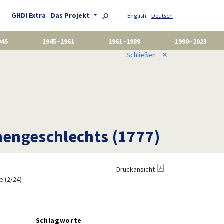
GHDI Extra
Das Projekt
English
Deutsch
945
1945–1961
1961–1989
1990–2023
Schließen
✕
hengeschlechts (1777)
Druckansicht
e (2/24)
Schlagworte