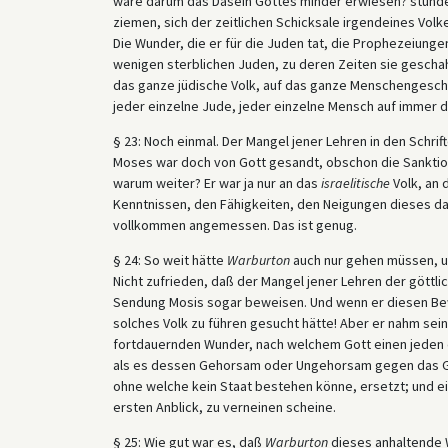
wäre darum das Dasein Gottes minder erwiesen? stünde
ziemen, sich der zeitlichen Schicksale irgendeines Vo
Die Wunder, die er für die Juden tat, die Prophezeiungen,
wenigen sterblichen Juden, zu deren Zeiten sie gescha
das ganze jüdische Volk, auf das ganze Menschengeschle
jeder einzelne Jude, jeder einzelne Mensch auf immer da
§ 23: Noch einmal. Der Mangel jener Lehren in den Schrif
Moses war doch von Gott gesandt, obschon die Sanktion
warum weiter? Er war ja nur an das
israelitische
Volk, an 
Kenntnissen, den Fähigkeiten, den Neigungen dieses da
vollkommen angemessen. Das ist genug.
§ 24: So weit hätte
Warburton
auch nur gehen müssen, un
Nicht zufrieden, daß der Mangel jener Lehren der göttli
Sendung Mosis sogar beweisen. Und wenn er diesen Bewe
solches Volk zu führen gesucht hätte! Aber er nahm sei
fortdauernden Wunder, nach welchem Gott einen jeden e
als es dessen Gehorsam oder Ungehorsam gegen das Ge
ohne welche kein Staat bestehen könne, ersetzt; und e
ersten Anblick, zu verneinen scheine.
§ 25: Wie gut war es, daß
Warburton
dieses anhaltende W