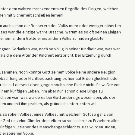
h unter dem wahren transzendentalen Begriffe des Einigen, welchen
en mit Sicherheit schließen lernen!
ihm auch schon die Besserern des Volks mehr oder weniger näherten
eses war die einzige wahre Ursache, warum es so oft seinen Einigen
endeinem andern Gotte eines andern Volks zu finden glaubte.
zognen Gedanken war, noch so völlig in seiner Kindheit war, was war
als die dem Alter der Kindheit entspricht. Der Erziehung durch
 zusammen. Noch konnte Gott seinem Volke keine andere Religion,
obachtung oder Nichtbeobachtung es hier auf Erden glücklich oder
r als auf dieses Leben gingen noch seine Blicke nicht. Es wußte von
einem künftigen Leben. Ihm aber nun schon diese Dinge zu
chsen war: was würde es bei Gott anders gewesen sein, als der
en und mit ihm prahlen, als gründlich unterrichten will.
es so rohen Volkes, eines Volkes, mit welchem Gott so ganz von
Zeit einzelne Glieder desselben so viel sichrer zu Erziehern aller
e künftigen Erzieher des Menschengeschlechts. Das wurden Juden,
o erzogenen Volke.