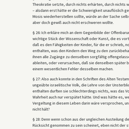
Theokratie setzte, durch nichts erhärten, durch nichts 
– alsdann erst hätte er die Schwierigkeit unauflöslich 
Mosis wiederherstellen sollte, würde an der Sache selb
aber doch gewiß auch nicht erschweren wollte.
§ 26: Ich erkläre mich an dem Gegenbilde der Offenbarun
wichtige Stück der Wissenschaft oder Kunst, die es vor
daß es den Fähigkeiten der Kinder, für die er schrieb, 
enthalten, was den Kindern den Weg zu den zurückbeha
ihnen alle Zugänge zu denselben sorgfältig offengelas
ableiten, oder verursachen, daß sie denselben später b
einem wesentlichen Fehler desselben machen.
§ 27: Also auch konnte in den Schriften des Alten Test
ungeübte israelitische Volk, die Lehre von der Unsterbl
enthalten durften sie schlechterdings nichts, was das 
Wahrheit auch nur verspätet hätte. Und was hätte es, w
Vergeltung in diesem Leben darin wäre versprochen, un
nicht hält?
§ 28: Denn wenn schon aus der ungleichen Austeilung de
Rücksicht genommen zu sein scheinet, eben nicht der st