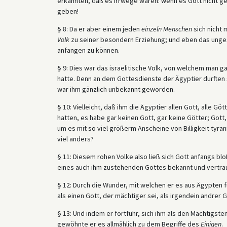
erkannten, daß es Irrwege waren: wenn es Gott nicht ge
geben!
§ 8: Da er aber einem jeden
einzeln Menschen
sich nicht 
Volk
zu seiner besondern Erziehung; und eben das ungesc
anfangen zu können.
§ 9: Dies war das israelitische Volk, von welchem man g
hatte. Denn an dem Gottesdienste der Ägyptier durften 
war ihm gänzlich unbekannt geworden.
§ 10: Vielleicht, daß ihm die Ägyptier allen Gott, alle G
hatten, es habe gar keinen Gott, gar keine Götter; Gott,
um es mit so viel größerm Anscheine von Billigkeit tyran
viel anders?
§ 11: Diesem rohen Volke also ließ sich Gott anfangs blo
eines auch ihm zustehenden Gottes bekannt und vertra
§ 12: Durch die Wunder, mit welchen er es aus Ägypten f
als einen Gott, der mächtiger sei, als irgendein andrer G
§ 13: Und indem er fortfuhr, sich ihm als den Mächtigst
gewöhnte er es allmählich zu dem Begriffe des
Einigen
.