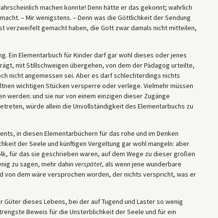
wahrscheinlich machen konnte! Denn hätte er das gekonnt; wahrlich
gemacht. – Mir wenigstens. – Denn was die Göttlichkeit der Sendung
st verzweifelt gemacht haben, die Gott zwar damals nicht mitteilen,
g. Ein Elementarbuch für Kinder darf gar wohl dieses oder jenes
trägt, mit Stillschweigen übergehen, von dem der Pädagog urteilte,
noch nicht angemessen sei. Aber es darf schlechterdings nichts
ltnen wichtigen Stücken versperre oder verlege. Vielmehr müssen
sen werden: und sie nur von einem einzigen dieser Zugänge
etreten, würde allein die Unvollständigkeit des Elementarbuchs zu
aments, in diesen Elementarbüchern für das rohe und im Denken
ichkeit der Seele und künftigen Vergeltung gar wohl mangeln: aber
Volk, für das sie geschrieben waren, auf dem Wege zu dieser großen
enig zu sagen, mehr dahin
verspätet,
als wenn jene wunderbare
d von dem wäre versprochen worden, der nichts verspricht, was er
r Güter dieses Lebens, bei der auf Tugend und Laster so wenig
rengste Beweis für die Unsterblichkeit der Seele und für ein