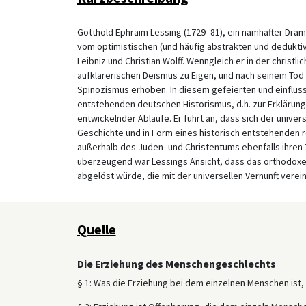
Gotthold Ephraim Lessing (1729–81), ein namhafter Dra
vom optimistischen (und häufig abstrakten und deduktiv
Leibniz und Christian Wolff. Wenngleich er in der christ
aufklärerischen Deismus zu Eigen, und nach seinem Tod
Spinozismus erhoben. In diesem gefeierten und einfluss
entstehenden deutschen Historismus, d.h. zur Erklärung
entwickelnder Abläufe. Er führt an, dass sich der unive
Geschichte und in Form eines historisch entstehenden re
außerhalb des Juden- und Christentums ebenfalls ihren T
überzeugend war Lessings Ansicht, dass das orthodoxe
abgelöst würde, die mit der universellen Vernunft verein
Quelle
Die Erziehung des Menschengeschlechts
§ 1: Was die Erziehung bei dem einzelnen Menschen ist