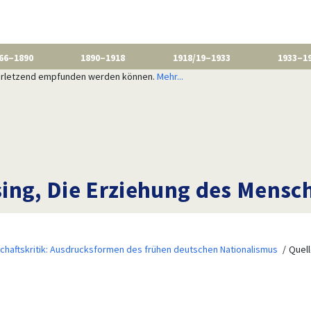
66–1890
1890–1918
1918/19–1933
1933–1
 verletzend empfunden werden können.
Mehr...
ing, Die Erziehung des Mensc
schaftskritik: Ausdrucksformen des frühen deutschen Nationalismus
Quell