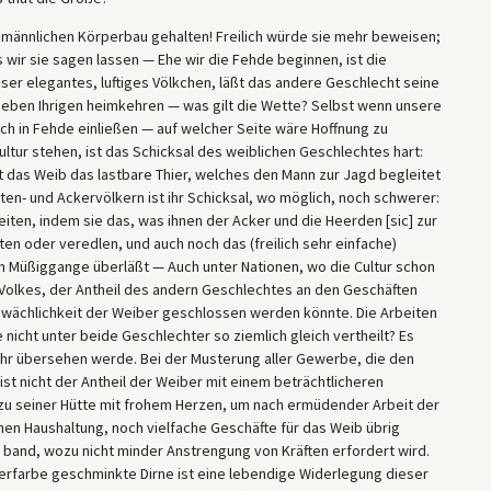
 männlichen Körperbau gehalten! Freilich würde sie mehr beweisen;
s wir sie sagen lassen — Ehe wir die Fehde beginnen, ist die
er elegantes, luftiges Völkchen, läßt das andere Geschlecht seine
eben Ihrigen heimkehren — was gilt die Wette? Selbst wenn unsere
h in Fehde einließen — auf welcher Seite wäre Hoffnung zu
ultur stehen, ist das Schicksal des weiblichen Geschlechtes hart:
t das Weib das lastbare Thier, welches den Mann zur Jagd begleitet
ten- und Ackervölkern ist ihr Schicksal, wo möglich, noch schwerer:
iten, indem sie das, was ihnen der Acker und die Heerden [sic] zur
n oder veredlen, und auch noch das (freilich sehr einfache)
Müßiggange überläßt — Auch unter Nationen, wo die Cultur schon
s Volkes, der Antheil des andern Geschlechtes an den Geschäften
hwächlichkeit der Weiber geschlossen werden könnte. Die Arbeiten
 nicht unter beide Geschlechter so ziemlich gleich vertheilt? Es
ehr übersehen werde. Bei der Musterung aller Gewerbe, die den
st nicht der Antheil der Weiber mit einem beträchtlicheren
 zu seiner Hütte mit frohem Herzen, um nach ermüdender Arbeit der
hen Haushaltung, noch vielfache Geschäfte für das Weib übrig
 band, wozu nicht minder Anstrengung von Kräften erfordert wird.
rfarbe geschminkte Dirne ist eine lebendige Widerlegung dieser