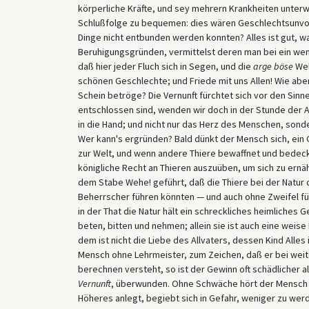
körperliche Kräfte, und sey mehrern Krankheiten unterw
Schlußfolge zu bequemen: dies wären Geschlechtsunvo
Dinge nicht entbunden werden konnten? Alles ist gut, w
Beruhigungsgründen, vermittelst deren man bei ein wen
daß hier jeder Fluch sich in Segen, und die
arge böse
Wel
schönen Geschlechte; und Friede mit uns Allen! Wie abe
Schein betröge? Die Vernunft fürchtet sich vor den Sinne
entschlossen sind, wenden wir doch in der Stunde der 
in die Hand; und nicht nur das Herz des Menschen, sonde
Wer kann's ergründen? Bald dünkt der Mensch sich, ein 
zur Welt, und wenn andere Thiere bewaffnet und bedeckt
königliche Recht an Thieren auszuüben, um sich zu ernäh
dem Stabe Wehe! geführt, daß die Thiere bei der Natur d
Beherrscher führen könnten — und auch ohne Zweifel f
in der That die Natur hält ein schreckliches heimliches 
beten, bitten und nehmen; allein sie ist auch eine weis
dem ist nicht die Liebe des Allvaters, dessen Kind Alles
Mensch ohne Lehrmeister, zum Zeichen, daß er bei weite
berechnen versteht, so ist der Gewinn oft schädlicher a
Vernunft
, überwunden. Ohne Schwäche hört der Mensch 
Höheres anlegt, begiebt sich in Gefahr, weniger zu we