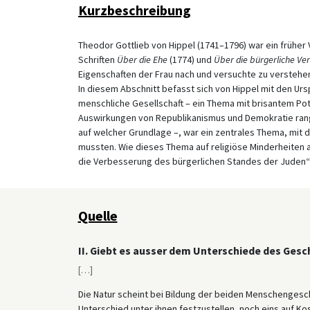
Kurzbeschreibung
Theodor Gottlieb von Hippel (1741–1796) war ein früher 
Schriften
Über die Ehe
(1774) und
Über die bürgerliche Ve
Eigenschaften der Frau nach und versuchte zu verstehen
In diesem Abschnitt befasst sich von Hippel mit den Ur
menschliche Gesellschaft – ein Thema mit brisantem Pote
Auswirkungen von Republikanismus und Demokratie range
auf welcher Grundlage –, war ein zentrales Thema, mit
mussten. Wie dieses Thema auf religiöse Minderheiten 
die Verbesserung des bürgerlichen Standes der Juden“ n
Quelle
II. Giebt es ausser dem Unterschiede des Ges
[
…
]
Die Natur scheint bei Bildung der beiden Menschengesc
Unterschied unter ihnen festzustellen, noch eins auf 