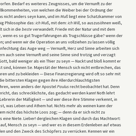
orfen. Bedarf es weiteres Zeugnisses, um die Vernunft zu der
llkommenheiten, von welchen die Weiber bei der Ordnung der
as nicht anders seyn kann, und im
Muß
liegt eine Schatzkammer von
ig Philosophie das:
ich Muß
, mit dem:
ich Will
, so auszusöhnen weiß,
t sich in die
beste
verwandelt. Friede mit der Natur und mit dem
r, wenn es so gut Trugerfahrungen als Trugschlüsse gäbe? wenn der
n; und wenn wir die Operation an uns vollziehen zu lassen völlig
Anfechtung das Auge weg — Vernunft, Herz und Sinne arbeiten sich
rn auch seine Vernunft und seine Sinne sind trotzig und verzagt:
Gott, bald weniger als ein Thier zu seyn — Nackt und bloß kommt er
 sind, können Se. Majestät der Mensch sich nicht entbrechen, das
ren und zu bekleiden — Diese Finanzregierung wird oft so sehr mit
ie bittersten Klagen gegen ihre Allerdurchlauchtigsten
ühren, wenn anders der Apostel
Paulus
recht beobachtet hat. Denn
Gericht, das schrecklichste, das gedacht werden kann! Noth lehrt
e Lebrerin der Mäßigkeit — und wer diese ihre Stimme verkennt, in
 ist, was Leben und Athem hat. Nichts mehr als weinen kann der
m nicht das höchste Loos zog; — denn da er sich nicht zu
ls eine Niete. Lieber! dergleichen Klagen sind durch das Machtwort:
auf, Mensch zu seyn — und wer es in diesem Erdenleben auf etwas
rden und den Zweck des Schöpfers zu verrücken. Kennen wir ein