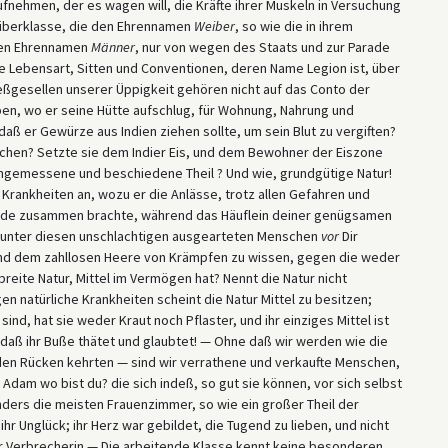
nehmen, der es wagen will, die Kräfte ihrer Muskeln in Versuchung
berklasse, die den Ehrennamen
Weiber
, so wie die in ihrem
den Ehrennamen
Männer
, nur von wegen des Staats und zur Parade
he Lebensart, Sitten und Conventionen, deren Name Legion ist, über
eßgesellen unserer Üppigkeit gehören nicht auf das Conto der
ben, wo er seine Hütte aufschlug, für Wohnung, Nahrung und
, daß er Gewürze aus Indien ziehen sollte, um sein Blut zu vergiften?
chen? Setzte sie dem Indier Eis, und dem Bewohner der Eiszone
angemessene und beschiedene Theil ? Und wie, grundgütige Natur!
Krankheiten an, wozu er die Anlässe, trotz allen Gefahren und
erde zusammen brachte, während das Häuflein deiner genügsamen
en unter diesen unschlachtigen ausgearteten Menschen
vor
Dir
und dem zahllosen Heere von Krämpfen zu wissen, gegen die weder
 breite Natur, Mittel im Vermögen hat? Nennt die Natur nicht
n natürliche Krankheiten scheint die Natur Mittel zu besitzen;
ind, hat sie weder Kraut noch Pflaster, und ihr einziges Mittel ist
, daß ihr Buße thätet und glaubtet! — Ohne daß wir werden wie die
den Rücken kehrten — sind wir verrathene und verkaufte Menschen,
dam wo bist du? die sich indeß, so gut sie können, vor sich selbst
ders die meisten Frauenzimmer, so wie ein großer Theil der
hr Unglück; ihr Herz war gebildet, die Tugend zu lieben, und nicht
ur Verbrecherin — Die arbeitende Klasse kennt keine besonderen