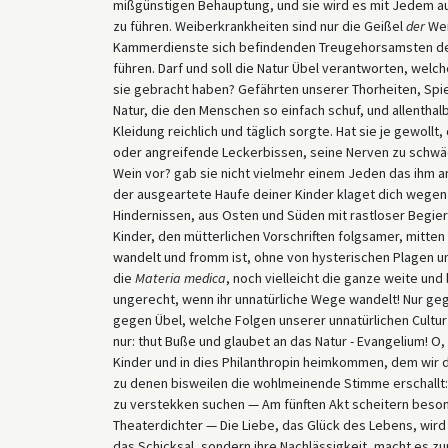
mißgünstigen Behauptung, und sie wird es mit Jedem auf
zu führen. Weiberkrankheiten sind nur die Geißel
der
Wei
Kammerdienste sich befindenden Treugehorsamsten 
führen. Darf und soll die Natur Übel verantworten, welc
sie gebracht haben? Gefährten unserer Thorheiten, Spi
Natur, die den Menschen so einfach schuf, und allenthal
Kleidung reichlich und täglich sorgte. Hat sie je gewollt
oder angreifende Leckerbissen, seine Nerven zu schwä
Wein vor? gab sie nicht vielmehr einem Jeden das ihm 
der ausgeartete Haufe deiner Kinder klaget dich wegen 
Hindernissen, aus Osten und Süden mit rastloser Begi
Kinder, den mütterlichen Vorschriften folgsamer, mitt
wandelt und fromm ist, ohne von hysterischen Plagen 
die
Materia medica
, noch vielleicht die ganze weite und
ungerecht, wenn ihr unnatürliche Wege wandelt! Nur gege
gegen Übel, welche Folgen unserer unnatürlichen Cultur s
nur: thut Buße und glaubet an das Natur - Evangelium! O
Kinder und in dies Philanthropin heimkommen, dem wir 
zu denen bisweilen die wohlmeinende Stimme erschallt: A
zu verstekken suchen — Am fünften Akt scheitern beson
Theaterdichter — Die Liebe, das Glück des Lebens, wird i
das Schicksal, sondern ihre Nachlässigkeit, macht es z