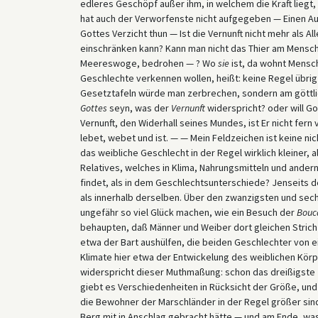
edleres Geschöpf außer ihm, in welchem die Kraft liegt
hat auch der Verworfenste nicht aufgegeben — Einen Au
Gottes Verzicht thun — Ist die Vernunft nicht mehr als A
einschränken kann? Kann man nicht das Thier am Mensche
Meereswoge, bedrohen — ? Wo
sie
ist, da wohnt Mensch
Geschlechte verkennen wollen, heißt: keine Regel übrig
Gesetztafeln würde man zerbrechen, sondern am göttlic
Gottes
seyn, was der
Vernunft
widerspricht? oder will Go
Vernunft, den Widerhall seines Mundes, ist Er nicht fern 
lebet, webet und ist. — — Mein Feldzeichen ist keine ni
das weibliche Geschlecht in der Regel wirklich kleiner, 
Relatives, welches in Klima, Nahrungsmitteln und and
findet, als in dem Geschlechtsunterschiede? Jenseits de
als innerhalb derselben. Über den zwanzigsten und sec
ungefähr so viel Glück machen, wie ein Besuch der
Bouc
behaupten, daß Männer und Weiber dort gleichen Strich 
etwa der Bart aushülfen, die beiden Geschlechter von e
Klimate hier etwa der Entwickelung des weiblichen Körpe
widerspricht dieser Muthmaßung: schon das dreißigste 
giebt es Verschiedenheiten in Rücksicht der Größe, und
die Bewohner der Marschländer in der Regel größer sin
Berg mit in Anschlag gebracht hätte — und am Ende, was