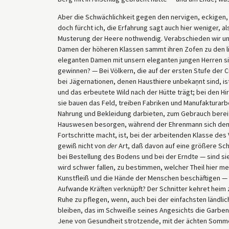
Aber die Schwächlichkeit gegen den nervigen, eckigen,
doch fürcht ich, die Erfahrung sagt auch hier weniger, al
Musterung der Heere nothwendig. Verabschieden wir uns
Damen der höheren Klassen sammt ihren Zofen zu den li
eleganten Damen mit unsern eleganten jungen Herren sic
gewinnen? — Bei Völkern, die auf der ersten Stufe der C
bei Jägernationen, denen Hausthiere unbekaņnt sind, is
und das erbeutete Wild nach der Hütte trägt; bei den Hir
sie bauen das Feld, treiben Fabriken und Manufakturarbe
Nahrung und Bekleidung darbieten, zum Gebrauch bereite
Hauswesen besorgen, während der Ehrenmann sich dem 
Fortschritte macht, ist, bei der arbeitenden Klasse de
gewiß nicht von
der
Art, daß davon auf eine größere Sc
bei Bestellung des Bodens und bei der Erndte — sind sie
wird schwer fallen, zu bestimmen, welcher Theil hier m
Kunstfleiß und die Hände der Menschen beschäftigen — i
Aufwande Kräften verknüpft? Der Schnitter kehret heim
Ruhe zu pflegen, wenn, auch bei der einfachsten ländlic
bleiben, das im Schweiße seines Angesichts die Garben
Jene von Gesundheit strotzende, mit der ächten Somme