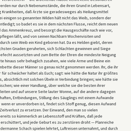
rden nur durch Nebenumstände, die ihren Grund in Lebensart,
g Krankheiten, daß Ärzte sie geradesweges als Heilungsmittel
ei einigen so genannten Wilden hält nicht das Weib, sondern der
ntledigt; so badet es sie in dem nächsten Flusse, reicht dem neuen
nd das Ammenkreuz, und besorgt die Hausgeschäfte nach wie vor,
 pflegen läßt, und von seinen Nachbarn Wochenvisiten und
urch sein Weib ein Kind geboren hat. Da es Helden giebt, deren
höchsten Gnaden geruheten, sich Schlachten gewinnen und Siege
Gefecht aussetzten und zum Bette der Ehren die mindeste Neigung
te hinaus sehr behaglich zusahen, wie viele Arme und Beine ein
bette dieser Männer so genau nicht genommen werden. Ihr, die ihr
r schwächer haltet als Euch; sagt: wie hätte die Natur ihr größtes
absichtlich mit solchen Übeln in Verbindung bringen; wie hätte sie
chen; wie einer Handlung, über welche sie die besten ihrer
eiten und auf unsere Seite lauter Wonne, auf die andere dagegen
chaften, Entbindungen, Stillung des Säuglings mit einem Aufwande
, wenn er unverdorben ist, findet sich Stoff genug, diesen Aufwand
eitverlust zu ersetzen. Der Einwand, den man so vielen
bereits so kümmerlich an Lebensstoff und Kräften, daß jede
 erschüttert, und jede Geburt es zu zerstören droht — Planreiche
edermanne Schach spielen lehrtet, Luftreisen unternahmt, und durch