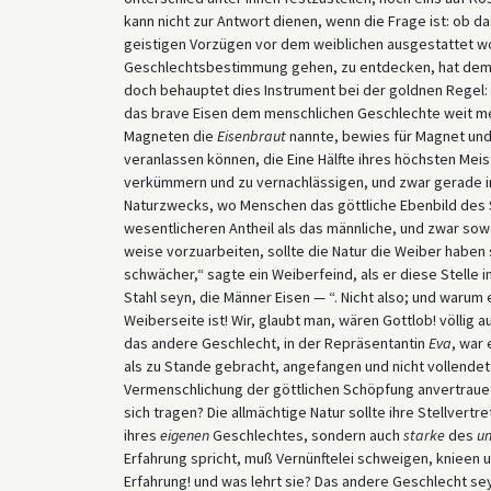
kann nicht zur Antwort dienen, wenn die Frage ist: ob 
geistigen Vorzügen vor dem weiblichen ausgestattet wo
Geschlechtsbestimmung gehen, zu entdecken, hat dem a
doch behauptet dies Instrument bei der goldnen Regel:
das brave Eisen dem menschlichen Geschlechte weit meh
Magneten die
Eisenbraut
nannte, bewies für Magnet und 
veranlassen können, die Eine Hälfte ihres höchsten Mei
verkümmern und zu vernachlässigen, und zwar gerade i
Naturzwecks, wo Menschen das göttliche Ebenbild des S
wesentlicheren Antheil als das männliche, und zwar sowo
weise vorzuarbeiten, sollte die Natur die Weiber haben
schwächer,“ sagte ein Weiberfeind, als er diese Stelle
Stahl seyn, die Männer Eisen — “. Nicht also; und warum
Weiberseite ist! Wir, glaubt man, wären Gottlob! völlig
das andere Geschlecht, in der Repräsentantin
Eva
, war
als zu Stande gebracht, angefangen und nicht vollendet
Vermenschlichung der göttlichen Schöpfung anvertrauet
sich tragen? Die allmächtige Natur sollte ihre Stellvert
ihres
eigenen
Geschlechtes, sondern auch
starke
des
un
Erfahrung spricht, muß Vernünftelei schweigen, knieen u
Erfahrung! und was lehrt sie? Das andere Geschlecht se