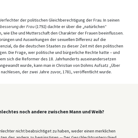
Verfechter der politischen Gleichberechtigung der Frau. In seinen
rbesserung der Frau
(1792) dachte er über die „natürlichen“
, wie Ehe und Mutterschaft den Charakter der Frauen beeinflussen.
sprüngen und Auswirkungen der sexuellen Differenz auf die
nzial, da die deutschen Staaten zu dieser Zeit mit den politischen
n. Die Frage, wer politische und bürgerliche Rechte hatte – und
 dem sich die Reformer des 18. Jahrhunderts auseinandersetzen
angewandt wurde, kann man in Christian von Dohms Aufsatz „Über
achlesen, der zwei Jahre zuvor, 1781, veröffentlicht wurde.
chlechtes noch andere zwischen Mann und Weib?
hlechter nicht beabsichtiget zu haben, weder einen merklichen
Kosten des andern zu begünstigen — Der Geschlechtsunterschied