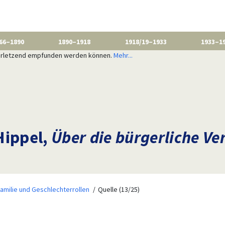
66–1890
1890–1918
1918/19–1933
1933–1
 verletzend empfunden werden können.
Mehr...
Hippel,
Über die bürgerliche Ve
amilie und Geschlechterrollen
Quelle (13/25)