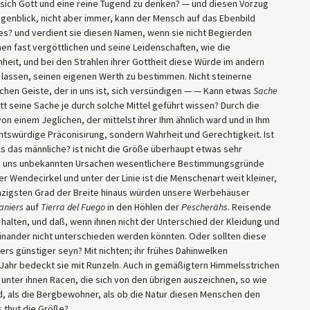
, sich Gott und eine reine Tugend zu denken? — und diesen Vorzug
genblick, nicht aber immer, kann der Mensch auf das Ebenbild
lles? und verdient sie diesen Namen, wenn sie nicht Begierden
n fast vergöttlichen und seine Leidenschaften, wie die
heit, und bei den Strahlen ihrer Gottheit diese Würde im andern
 lassen, seinen eigenen Werth zu bestimmen. Nicht steinerne
hen Geiste, der in uns ist, sich versündigen — — Kann etwas
Sache
tt seine Sache je durch solche Mittel geführt wissen? Durch die
von einem Jeglichen, der mittelst ihrer Ihm ähnlich ward und in Ihm
chtswürdige Präconisirung, sondern Wahrheit und Gerechtigkeit. Ist
als das männliche? ist nicht die Größe überhaupt etwas sehr
ern uns unbekannten Ursachen wesentlichere Bestimmungsgründe
r Wendecirkel und unter der Linie ist die Menschenart weit kleiner,
hzigsten Grad der Breite hinaus würden unsere Werbehäuser
aniers
auf
Tierra
del
Fuego
in den Höhlen der
Pescherähs
. Reisende
halten, und daß, wenn ihnen nicht der Unterschied der Kleidung und
inander nicht unterschieden werden könnten. Oder sollten diese
rs günstiger seyn? Mit nichten; ihr frühes Dahinwelken
Jahr bedeckt sie mit Runzeln. Auch in gemäßigtern Himmelsstrichen
 unter ihnen Racen, die sich von den übrigen auszeichnen, so wie
d, als die Bergbewohner, als ob die Natur diesen Menschen den
 thut die Größe?