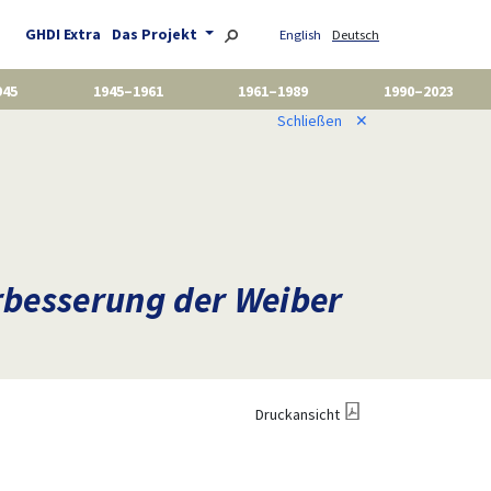
GHDI Extra
Das Projekt
English
Deutsch
945
1945–1961
1961–1989
1990–2023
Schließen
✕
rbesserung der Weiber
Druckansicht