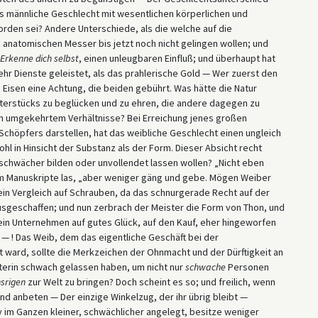
das männliche Geschlecht mit wesentlichen körperlichen und
rden sei? Andere Unterschiede, als die welche auf die
natomischen Messer bis jetzt noch nicht gelingen wollen; und
Erkenne dich selbst
, einen unleugbaren Einfluß; und überhaupt hat
r Dienste geleistet, als das prahlerische Gold — Wer zuerst den
Eisen eine Achtung, die beiden gebührt. Was hätte die Natur
sterstücks zu beglücken und zu ehren, die andere dagegen zu
n umgekehrtem Verhältnisse? Bei Erreichung jenes großen
chöpfers darstellen, hat das weibliche Geschlecht einen ungleich
hl in Hinsicht der Substanz als der Form. Dieser Absicht recht
 schwächer bilden oder unvollendet lassen wollen? „Nicht eben
 im Manuskripte las, „aber weniger gäng und gebe. Mögen Weiber
 ein Vergleich auf Schrauben, da das schnurgerade Recht auf der
 ausgeschaffen; und nun zerbrach der Meister die Form von Thon, und
 ein Unternehmen auf gutes Glück, auf den Kauf, eher hingeworfen
 — ! Das Weib, dem das eigentliche Geschäft bei der
 ward, sollte die Merkzeichen der Ohnmacht und der Dürftigkeit an
reterin schwach gelassen haben, um nicht nur
schwache
Personen
srigen
zur Welt zu bringen? Doch scheint es so; und freilich, wenn
nd anbeten — Der einzige Winkelzug, der ihr übrig bleibt —
y im Ganzen kleiner, schwächlicher angelegt, besitze weniger