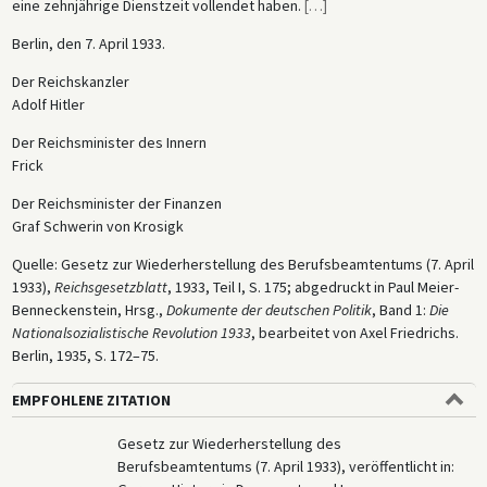
eine zehnjährige Dienstzeit vollendet haben.
[
…
]
Berlin, den 7. April 1933.
Der Reichskanzler
Adolf Hitler
Der Reichsminister des Innern
Frick
Der Reichsminister der Finanzen
Graf Schwerin von Krosigk
Quelle: Gesetz zur Wiederherstellung des Berufsbeamtentums (7. April
1933),
Reichsgesetzblatt
, 1933, Teil I, S. 175; abgedruckt in Paul Meier-
Benneckenstein, Hrsg.,
Dokumente der deutschen Politik
, Band 1:
Die
Nationalsozialistische Revolution 1933
, bearbeitet von Axel Friedrichs.
Berlin, 1935, S. 172–75.
EMPFOHLENE ZITATION
Gesetz zur Wiederherstellung des
Berufsbeamtentums (7. April 1933), veröffentlicht in: