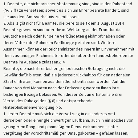
1. Beamte, die nicht arischer Abstammung sind, sind in den Ruhestand
(§§ 8 ff.) zu versetzen; soweit es sich um Ehrenbeamte handelt, sind
sie aus dem Amtsverhältnis zu entlassen.
2. Abs. 1 gilt nicht für Beamte, die bereits seit dem 1. August 1914
Beamte gewesen sind oder die im Weltkrieg an der Front für das
Deutsche Reich oder für seine Verbündeten gekämpft haben oder
deren Väter oder Söhne im Weltkriege gefallen sind. Weitere
Ausnahmen können der Reichsminister des Innern im Einvernehmen mit
dem zuständigen Fachminister oder die obersten Landesbehörden für
Beamte im Auslande zulassen.§ 4.
Beamte, die nach ihrer bisherigen politischen Betätigung nicht die
Gewähr dafür bieten, daß sie jederzeit rückhaltlos für den nationalen
Staat eintreten, können aus dem Dienst entlassen werden. Auf die
Dauer von drei Monaten nach der Entlassung werden ihnen ihre
bisherigen Bezüge belassen. Von dieser Zeit an erhalten sie drei
Viertel des Ruhegeldes (§ 8) und entsprechende
Hinterbliebenenversorgung.§ 5.
1. Jeder Beamte muß sich die Versetzung in ein anderes Amt
derselben oder einer gleichwertigen Laufbahn, auch in ein solches von
geringerem Rang, und planmäßigem Diensteinkommen – unter
Vergütung der vorschriftsmäßigen Umzugskosten – gefallen lassen,