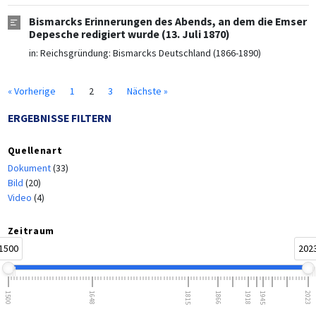
Bismarcks Erinnerungen des Abends, an dem die Emser
Depesche redigiert wurde (13. Juli 1870)
in:
Reichsgründung: Bismarcks Deutschland (1866-1890)
« Vorherige
1
2
3
Nächste »
ERGEBNISSE FILTERN
Quellenart
Dokument
(33)
Bild
(20)
Video
(4)
Zeitraum
1500
202
1500
1648
1815
1866
1918
1945
2023