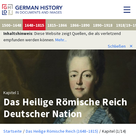
1500–1648
1648–1815
1815–1866
1866–1890
1890–1918
1918/19–1
Inhaltshinweis
: Diese Website zeigt Quellen, die als verletzend
empfunden werden können.
Mehr...
Schließen
✕
Kapitel 1
Das Heilige Römische Reich
Deutscher Nation
Startseite
Das Heilige Römische Reich (1648–1815)
Kapitel (1/14)