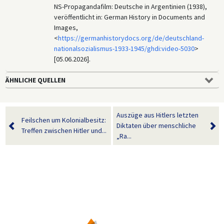
NS-Propagandafilm: Deutsche in Argentinien (1938),
veröffentlicht in: German History in Documents and
Images,
<
https://germanhistorydocs.org/de/deutschland-
nationalsozialismus-1933-1945/ghdi:video-5030
>
[05.06.2026].
ÄHNLICHE QUELLEN
Auszüge aus Hitlers letzten
Feilschen um Kolonialbesitz:
Diktaten über menschliche
Treffen zwischen Hitler und...
„Ra...