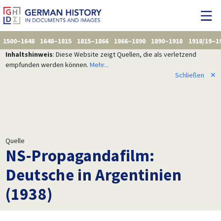
1500–1648
1648–1815
1815–1866
1866–1890
1890–1918
1918/19–1
Inhaltshinweis
: Diese Website zeigt Quellen, die als verletzend
empfunden werden können.
Mehr...
Schließen
✕
Quelle
NS-Propagandafilm:
Deutsche in Argentinien
(1938)