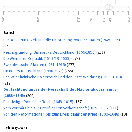
1500
1648
1815
1866
1918
1945
2023
Band
Die Besatzungszeit und die Entstehung zweier Staaten (1945–1961)
(348)
Reichsgründung: Bismarcks Deutschland (1866-1890)
(288)
Die Weimarer Republik (1918/19–1933)
(278)
Zwei deutsche Staaten (1961–1989)
(277)
Ein neues Deutschland (1990-2023)
(255)
Das Wilhelminische Kaiserreich und der Erste Weltkrieg (1890–1918)
(217)
Deutschland unter der Herrschaft des Nationalsozialismus
(1933–1945)
(206)
Das Heilige Römische Reich (1648–1815)
(157)
Vom Vormärz bis zur Preußischen Vorherrschaft (1815–1866)
(111)
Von den Reformationen bis zum Dreißigjährigen Krieg (1500–1648)
(101)
Schlagwort