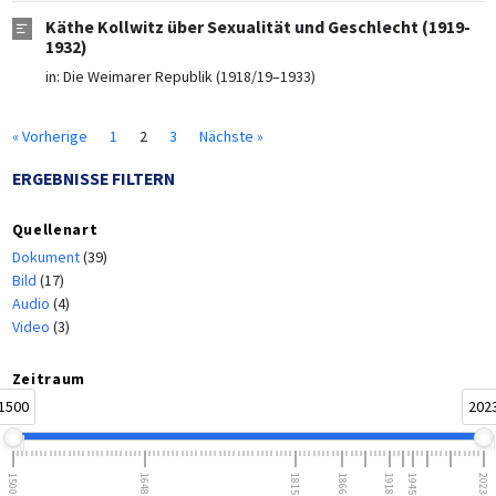
Käthe Kollwitz über Sexualität und Geschlecht (1919-
1932)
in:
Die Weimarer Republik (1918/19–1933)
« Vorherige
1
2
3
Nächste »
ERGEBNISSE FILTERN
Quellenart
Dokument
(39)
Bild
(17)
Audio
(4)
Video
(3)
Zeitraum
1500
202
1500
1648
1815
1866
1918
1945
2023