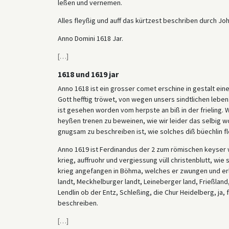
leßen und vernemen.
Alles fleyßig und auff das kürtzest beschriben durch 
Anno Domini 1618 Jar.
[
…
]
1618 und 1619 jar
Anno 1618 ist ein grosser comet erschine in gestalt ein
Gott hefftig tröwet, von wegen unsers sindtlichen lebens,
ist gesehen worden vom herpste an biß in der frieling. W
heyßen trenen zu beweinen, wie wir leider das selbig wo
gnugsam zu beschreiben ist, wie solches diß büechlin f
Anno 1619 ist Ferdinandus der 2 zum römischen keyser
krieg, auffruohr und vergiessung vüll christenblutt, wie
krieg angefangen in Böhma, welches er zwungen und erle
landt, Meckhelburger landt, Leineberger land, Frießlan
Lendlin ob der Entz, Schleßing, die Chur Heidelberg, ja, 
beschreiben.
[
…
]