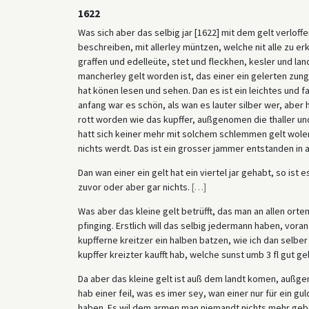
1622
Was sich aber das selbig jar [1622] mit dem gelt verloff
beschreiben, mit allerley müntzen, welche nit alle zu er
graffen und edelleüte, stet und fleckhen, kesler und la
mancherley gelt worden ist, das einer ein gelerten zung
hat könen lesen und sehen. Dan es ist ein leichtes und 
anfang war es schön, als wan es lauter silber wer, aber h
rott worden wie das kupffer, außgenomen die thaller und 
hatt sich keiner mehr mit solchem schlemmen gelt wolen 
nichts werdt. Das ist ein grosser jammer entstanden in a
Dan wan einer ein gelt hat ein viertel jar gehabt, so ist
zuvor oder aber gar nichts.
[
…
]
Was aber das kleine gelt betrüfft, das man an allen orte
pfinging. Erstlich will das selbig jedermann haben, vora
kupfferne kreitzer ein halben batzen, wie ich dan selb
kupffer kreizter kaufft hab, welche sunst umb 3 fl gut ge
Da aber das kleine gelt ist auß dem landt komen, außgen
hab einer feil, was es imer sey, wan einer nur für ein gu
haben. Es wil dem armen man niemandt nichts mehr geben