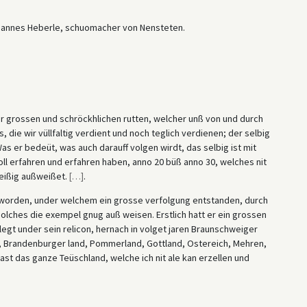
Johannes Heberle, schuomacher von Nensteten.
er grossen und schröckhlichen rutten, welcher unß von und durch
 die wir vüllfaltig verdient und noch teglich verdienen; der selbig
as er bedeüt, was auch darauff volgen wirdt, das selbig ist mit
ll erfahren und erfahren haben, anno 20 büß anno 30, welches nit
leißig außweißet.
[
…
]
.
 worden, under welchem ein grosse verfolgung entstanden, durch
 solches die exempel gnug auß weisen. Erstlich hatt er ein grossen
gt under sein relicon, hernach in volget jaren Braunschweiger
d, Brandenburger land, Pommerland, Gottland, Ostereich, Mehren,
fast das ganze Teüschland, welche ich nit ale kan erzellen und