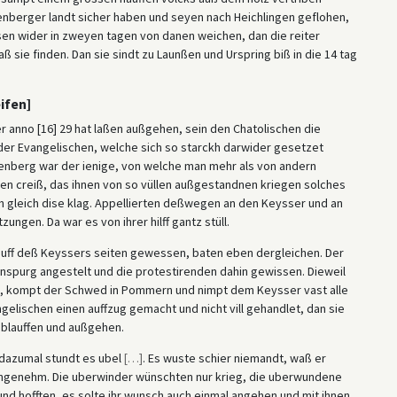
enberger landt sicher haben und seyen nach Heichlingen geflohen,
ssen wider in zweyen tagen von danen weichen, dan die reiter
ie finden. Dan sie sindt zu Launßen und Urspring biß in die 14 tag
ifen]
 anno [16] 29 hat laßen außgehen, sein den Chatolischen die
der Evangelischen, welche sich so starckh darwider gesetzet
tenberg war der ienige, von welche man mehr als von andern
en creiß, das ihnen von so vüllen außgestandnen kriegen solches
h gleich dise klag. Appellierten deßwegen an den Keysser und an
zungen. Da war es von ihrer hilff gantz stüll.
auff deß Keyssers seiten gewessen, baten eben dergleichen. Der
enspurg angestelt und die protestirenden dahin gewissen. Dieweil
t, kompt der Schwed in Pommern und nimpt dem Keysser vast alle
gelischen einen auffzug gemacht und nicht vill gehandlet, dan sie
blauffen und außgehen.
 dazumal stundt es ubel
[
…
]
. Es wuste schier niemandt, waß er
nangenehm. Die uberwinder wünschten nur krieg, die uberwundene
und hofften, es solte ihr wunsch auch einmal angehen und mit ihnen