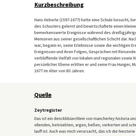
Kurzbeschreibung
Hans Heberle (1597-1677) hatte eine Schule besucht, bev
des Schusters gelernt und bewirtschaftete einen kleinen
bemerkenswerte Ereignisse während des dreißigjährigen 
Memoiren aus seiner gesellschaftlichen Schicht dar.
war, begann er, seine Erlebnisse sowie die wichtigen Er
Ereignissen und ihren Folgen, Gesprächen mit Reisenden
verblüffende Vielfalt von lokalen und regionalen sowie
persönlicher Ebene erlitten er und seine Frau Hunger, M
1677 im Alter von 80 Jahren.
Quelle
Zeytregister
Das ist ein denckbbüechlein von mancherley historia un
ellenden, betrüebten, argen, beßen, verkerten und schn
lauff ist. Auch was mich verursacht, das ich die hiestorie