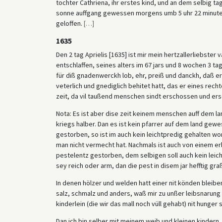
tochter Cathriena, ihr erstes kind, und an dem selbig ta
sonne auffgang gewessen morgens umb 5 uhr 22 minuten
geloffen.
[
…
]
1635
Den 2 tag Aprielis [1635] ist mir mein hertzallerliebster 
entschlaffen, seines alters im 67 jars und 8 wochen 3 
für diß gnadenwerckh lob, ehr, preiß und danckh, daß er
veterlich und gnediglich behitet hatt, das er eines rech
zeit, da vil taußend menschen sindt erschossen und er
Nota: Es ist aber dise zeit keinem menschen auff dem l
kriegs halber. Dan es ist kein pfarrer auf dem land gewe
gestorben, so ist im auch kein leichtpredig gehalten 
man nicht vermecht hat. Nachmals ist auch von einem er
pestelentz gestorben, dem selbigen soll auch kein leich
sey reich oder arm, dan die pest in disem jar hefftig gra
In denen hölzer und welden hatt einer nit könden bleib
salz, schmalz und anders, waß mir zu unßer leibsnarung
kinderlein (die wir das mall noch vüll gehabt) nit hunge
Dan ich bin selber mit meinem weib und kleinen kindern