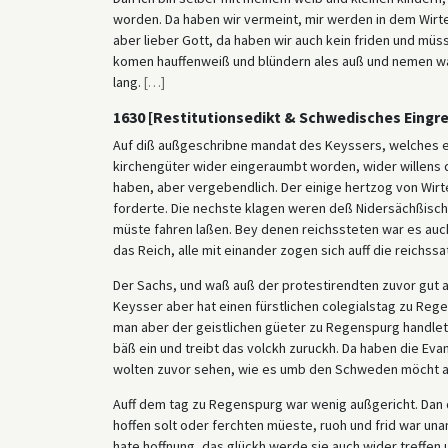
worden. Da haben wir vermeint, mir werden in dem Wirt
aber lieber Gott, da haben wir auch kein friden und mü
komen hauffenweiß und blündern ales auß und nemen waß s
lang.
[
…
]
1630 [Restitutionsedikt & Schwedisches Eingre
Auf diß außgeschribne mandat des Keyssers, welches er
kirchengüter wider eingeraumbt worden, wider willens 
haben, aber vergebendlich. Der einige hertzog von Wir
forderte. Die nechste klagen weren deß Nidersächßisch
müste fahren laßen. Bey denen reichssteten war es auc
das Reich, alle mit einander zogen sich auff die reichssat
Der Sachs, und waß auß der protestirendten zuvor gut 
Keysser aber hat einen fürstlichen colegialstag zu Reg
man aber der geistlichen güeter zu Regenspurg handle
bäß ein und treibt das volckh zuruckh. Da haben die Evan
wolten zuvor sehen, wie es umb den Schweden möcht a
Auff dem tag zu Regenspurg war wenig außgericht. Dan
hoffen solt oder ferchten müeste, ruoh und frid war u
hate hoffnung, das glückh werde sie auch wider treffen 