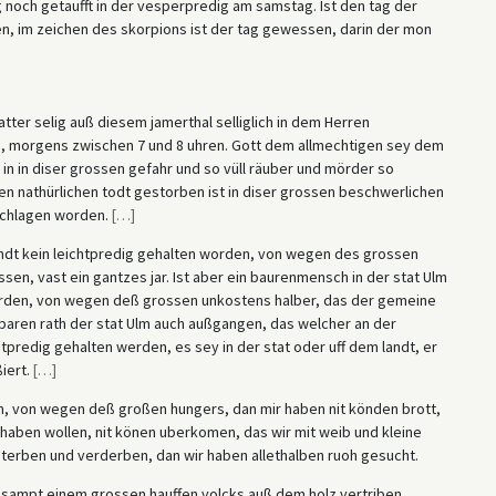
g noch getaufft in der vesperpredig am samstag. Ist den tag der
, im zeichen des skorpions ist der tag gewessen, darin der mon
vatter selig auß diesem jamerthal selliglich in dem Herren
tag, morgens zwischen 7 und 8 uhren. Gott dem allmechtigen sey dem
 in in diser grossen gefahr und so vüll räuber und mörder so
ten nathürlichen todt gestorben ist in diser grossen beschwerlichen
schlagen worden.
[
…
]
andt kein leichtpredig gehalten worden, von wegen des grossen
ssen, vast ein gantzes jar. Ist aber ein baurenmensch in der stat Ulm
worden, von wegen deß grossen unkostens halber, das der gemeine
baren rath der stat Ulm auch außgangen, das welcher an der
tpredig gehalten werden, es sey in der stat oder uff dem landt, er
ßiert.
[
…
]
en, von wegen deß großen hungers, dan mir haben nit könden brott,
 haben wollen, nit könen uberkomen, das wir mit weib und kleine
r sterben und verderben, dan wir haben allethalben ruoh gesucht.
, sampt einem grossen hauffen volcks auß dem holz vertriben