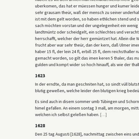
uberkomen, das hat er müessen hunger und kumer leiden
sehr grausam theür, waß der mensch zu seiner underhal
ist mit dem gelt worden, so haben ethlichen stend und st
sach möchten vorstan und der ungelegenheit ein wenig 
landtmüntz oder scheidgelt, ein schlechtes und verach
herrschafft, welcher der herr gemüntzet hat. Allein die
frucht aber war sehr theür, dan der kern, daß Ulmer imen, 
haber 15 fl, der lein 24 fl, erbiß 25 fl, dem reichsthaller n
gemacht worden, so gilt das imen keren 5 thaler, das ma
gulden und kompt wider so hoch hinauff, als wie der thal
1623
In der erndte, da man geschniten hat, so sindt vüll blu
blutig geweßen, welche leider den blutigen krieg bede
Es sind auch in disem sommer umb Tübingen und Schornd
himel gefallen. An einem sontag 3 mall, am morgen, mitt
welchen ich selbst geleßen haben.
[
…
]
1628
Den 25 tag Augusti [1628], nachmittag zwischen eins und