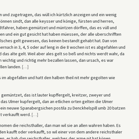
en und zugetragen, das wüll ich kürtzlich anzeigen und ein wenig
können sindt, dan alle keysser und könige, fürsten und herren,
ndtfahrer, haben gemüitzet und müntzen dörffen, das es vüll und
en und ein gut gesicht hat haben müessen, der alle uberschrifften
falsches gelt gewesen, das keinen bestandt gehabt hat. Dan von
ernach in 3, 4, 5 oder auf leng in die 8 wochen ist es abgefahlen und
das alte gelt. Weil aber ales gelt so beß und nichts werdt wahr, da
wichtig und richtig mehr bezallen lassen, dan ursach, es war
llen landen.
[
…
]
 es im abgefallen und hatt den halben theil nit mehr gegolten wie
n gemüntzet, das ist lauter kupffergelt, kreitzer, zweyer und
n das Ulmer kupfergelt, dan an etlichen orten gelten die Ulmer
er ein neuwe Spanabergsichen postila zu Denckhelspill umb 20 batzen
lt verkaufft werd.
[
…
]
omen die reichsthaller, dan man wil sie an allen wahren haben. Es
lden kaufft oder verkaufft, so wil einer von dem andere reichsthaler
, er hab dan reichsthaller, welches der arme nit hat könen