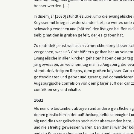
besser werden.
[
…
]
In disem jar [1630] stundt es ubel umb die evangelische
Keysser mit krieg nit widerstanden het, so wer es umb
schwach gewessen und [hätten] den listigen hauffen ni
selbig hat den in gruben gefelt, der es graben hat.
Zu endt deß jar ist woll auch zu merckhen bey disser sch
vergessen, was unß Gott bißhero gethan hat an seinem he
Evangelische in allen kirchen gehalten haben den 24 tag
jar gewessen, an welchem tag man zu Augspurg die evan
stendt deß Heiligen Reichs, dem großen keysser Carlo 
gottesdinsten und gebet und gesang und comunicieren. 
Augspurgische confeßion von dem pfarer auff der cantze
confeßion sey und inhalte.
1631
Als nun die bistumker, abteyen und andere geistlichen
denen geistlichen in der außtheilung selbs uneinigkeit u
sig und die Evangelischen noch nicht uberwunden hate,
und nie streitig gewessen waren. Dan damall war der kö
und die Keysserischen von tag zu tag sündt ruiniert wo