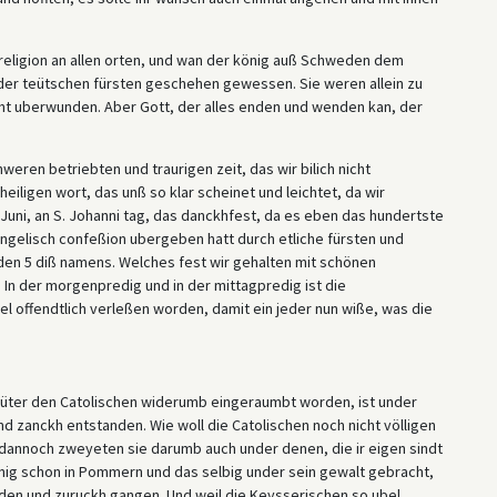
 religion an allen orten, und wan der könig auß Schweden dem
 der teütschen fürsten geschehen gewessen. Sie weren allein zu
cht uberwunden. Aber Gott, der alles enden und wenden kan, der
weren betriebten und traurigen zeit, das wir bilich nicht
iligen wort, das unß so klar scheinet und leichtet, da wir
 Juni, an S. Johanni tag, das danckhfest, da es eben das hundertste
gelisch confeßion ubergeben hatt durch etliche fürsten und
den 5 diß namens. Welches fest wir gehalten mit schönen
In der morgenpredig und in der mittagpredig ist die
l offendtlich verleßen worden, damit ein jeder nun wiße, was die
 güter den Catolischen widerumb eingeraumbt worden, ist under
nd zanckh entstanden. Wie woll die Catolischen noch nicht völligen
 dannoch zweyeten sie darumb auch under denen, die ir eigen sindt
nig schon in Pommern und das selbig under sein gewalt gebracht,
rden und zuruckh gangen. Und weil die Keysserischen so ubel