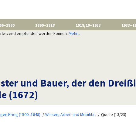
66–1890
1890–1918
1918/19–1933
1933–1
 verletzend empfunden werden können.
Mehr...
ster und Bauer, der den Dreiß
le (1672)
igen Krieg (1500–1648)
Wissen, Arbeit und Mobilität
Quelle (13/23)