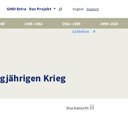
GHDI Extra
Das Projekt
English
Deutsch
945
1945–1961
1961–1989
1990–2023
Schließen
✕
igjährigen Krieg
Druckansicht