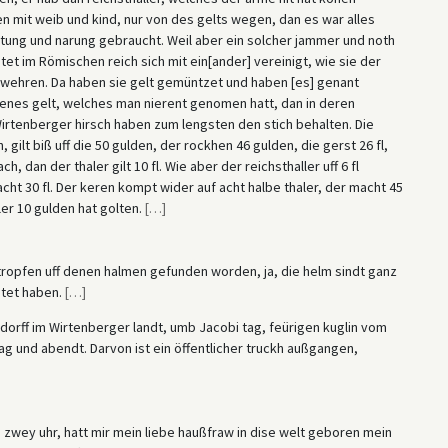
 mit weib und kind, nur von des gelts wegen, dan es war alles
tung und narung gebraucht. Weil aber ein solcher jammer und noth
et im Römischen reich sich mit ein[ander] vereinigt, wie sie der
wehren. Da haben sie gelt gemüntzet und haben [es] genant
tenes gelt, welches man nierent genomen hatt, dan in deren
 Wirtenberger hirsch haben zum lengsten den stich behalten. Die
gilt biß uff die 50 gulden, der rockhen 46 gulden, die gerst 26 fl,
ach, dan der thaler gilt 10 fl. Wie aber der reichsthaller uff 6 fl
cht 30 fl. Der keren kompt wider auf acht halbe thaler, der macht 45
ler 10 gulden hat golten.
[
…
]
tstropfen uff denen halmen gefunden worden, ja, die helm sindt ganz
ütet haben.
[
…
]
orff im Wirtenberger landt, umb Jacobi tag, feürigen kuglin vom
ag und abendt. Darvon ist ein öffentlicher truckh außgangen,
 zwey uhr, hatt mir mein liebe haußfraw in dise welt geboren mein