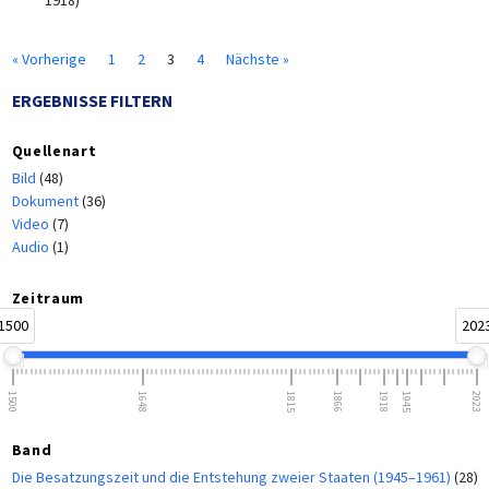
1918)
« Vorherige
1
2
3
4
Nächste »
ERGEBNISSE FILTERN
Quellenart
Bild
(48)
Dokument
(36)
Video
(7)
Audio
(1)
Zeitraum
1500
202
1500
1648
1815
1866
1918
1945
2023
Band
Die Besatzungszeit und die Entstehung zweier Staaten (1945–1961)
(28)