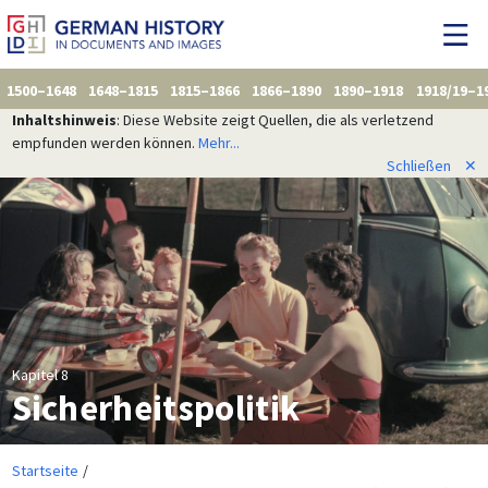
1500–1648
1648–1815
1815–1866
1866–1890
1890–1918
1918/19–1
Inhaltshinweis
: Diese Website zeigt Quellen, die als verletzend
empfunden werden können.
Mehr...
Schließen
✕
Kapitel 8
Sicherheitspolitik
Startseite