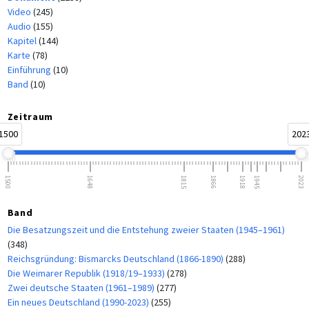
Video
(245)
Audio
(155)
Kapitel
(144)
Karte
(78)
Einführung
(10)
Band
(10)
Zeitraum
1500
202
1500
1648
1815
1866
1918
1945
2023
Band
Die Besatzungszeit und die Entstehung zweier Staaten (1945–1961)
(348)
Reichsgründung: Bismarcks Deutschland (1866-1890)
(288)
Die Weimarer Republik (1918/19–1933)
(278)
Zwei deutsche Staaten (1961–1989)
(277)
Ein neues Deutschland (1990-2023)
(255)