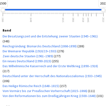
1500
202
1500
1648
1815
1866
1918
1945
2023
Band
Die Besatzungszeit und die Entstehung zweier Staaten (1945–1961)
(348)
Reichsgründung: Bismarcks Deutschland (1866-1890)
(288)
Die Weimarer Republik (1918/19–1933)
(278)
Zwei deutsche Staaten (1961–1989)
(277)
Ein neues Deutschland (1990-2023)
(255)
Das Wilhelminische Kaiserreich und der Erste Weltkrieg (1890–1918)
(217)
Deutschland unter der Herrschaft des Nationalsozialismus (1933–1945)
(206)
Das Heilige Römische Reich (1648–1815)
(157)
Vom Vormärz bis zur Preußischen Vorherrschaft (1815–1866)
(111)
Von den Reformationen bis zum Dreißigjährigen Krieg (1500–1648)
(101)