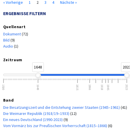
« Vorherige
1
2
3
4
Nächste »
ERGEBNISSE FILTERN
Quellenart
Dokument
(72)
Bild
(9)
Audio
(1)
Zeitraum
1648
202
1500
1648
1815
1866
1918
1945
2023
Band
Die Besatzungszeit und die Entstehung zweier Staaten (1945–1961)
(41)
Die Weimarer Republik (1918/19–1933)
(12)
Ein neues Deutschland (1990-2023)
(9)
Vom Vormärz bis zur Preußischen Vorherrschaft (1815–1866)
(6)